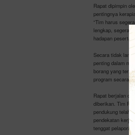
Rapat dipimpin ol
pentingnya kerapi
“Tim harus segera
lengkap, segera di
hadapan peserta r
Secara tidak lang
penting dalam men
borang yang teris
program secara k
Rapat berjalan di
diberikan. Tim Pe
pendukung telah se
pendekatan kerja 
tenggat pelaporan.