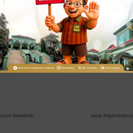
ercepatan ini, BDK Surabaya menegaskan komitmennya da
 mutu yang berkelanjutan. Upaya tersebut menjadi bukti ke
ghadirkan penyelenggaraan diklat yang profesional, akunta
ningkatan kualitas aparatur negara.
Kemenag Inisiasi Forum Akademik Internasional Bahas Gaza dan Perdamaian Dunia