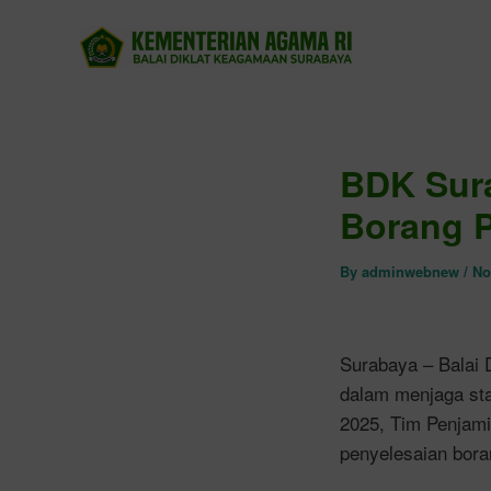
Skip
to
content
BDK Sura
Borang 
By
adminwebnew
/
No
Surabaya – Balai
dalam menjaga sta
2025, Tim Penjam
penyelesaian bora