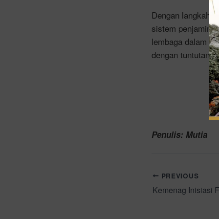
Dengan langkah p
sistem penjaminan
lembaga dalam men
dengan tuntutan pe
Penulis: Mutia
PREVIOUS