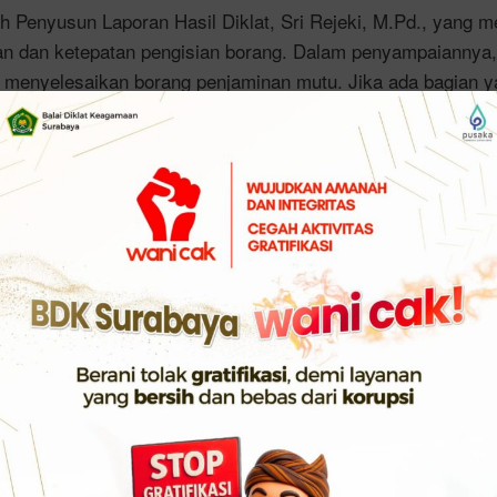
eh Penyusun Laporan Hasil Diklat, Sri Rejeki, M.Pd., yang 
an dan ketepatan pengisian borang. Dalam penyampaiannya
 menyelesaikan borang penjaminan mutu. Jika ada bagian 
lengkapi. Kita pastikan seluruh komponen penilaian terpenuhi
apat.
sung, Sri juga menyampaikan bahwa borang penilaian meru
jaga kredibilitas dan akuntabilitas pelaksanaan diklat. Ia
i lengkap dan akurat akan memberikan gambaran kualitas p
omprehensif.
namis dan para peserta menunjukkan respon aktif terhadap i
njaminan Mutu diberi tanggung jawab untuk memastikan sel
suai standar dan siap untuk proses evaluasi lebih lanjut. Me
cepat dan terkoordinasi, penyelesaian borang diharapkan d