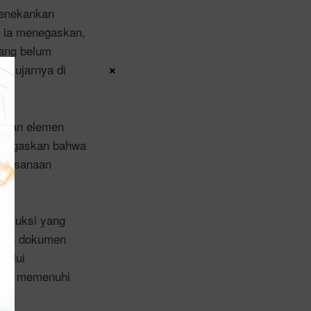
menekankan
, ia menegaskan,
yang belum
×
,” ujarnya di
pakan elemen
 menegaskan bahwa
elaksanaan
nstruksi yang
uruh dokumen
lalui
apat memenuhi