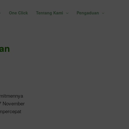
One Click
Tentang Kami
Pengaduan
an
omitmennya
17 November
empercepat