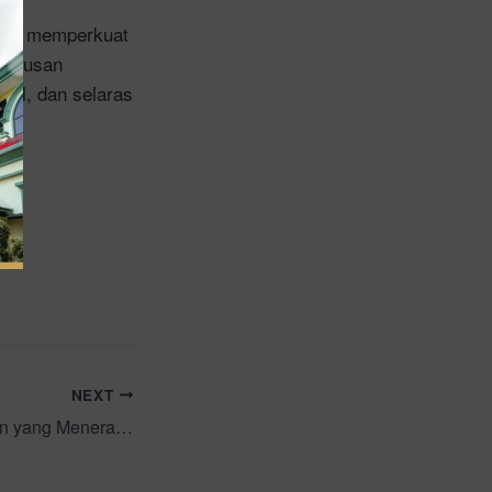
lam memperkuat
seriusan
bel, dan selaras
NEXT
Jejak Kepemimpinan yang Menerangi: Momen Haru Perpisahan Kepala BDK Surabaya