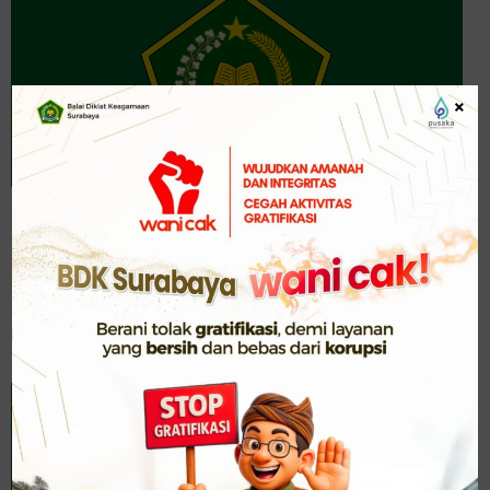
×
Kemenag Siapkan 90 Buku PAI dan Bahasa Arab MI
sampai MA, Bisa Unduh di sini!
Kementerian Agama telah menyiapkan 90 buku Pendidikan
Agama Islam (PAI)...
Baca Selengkapnya