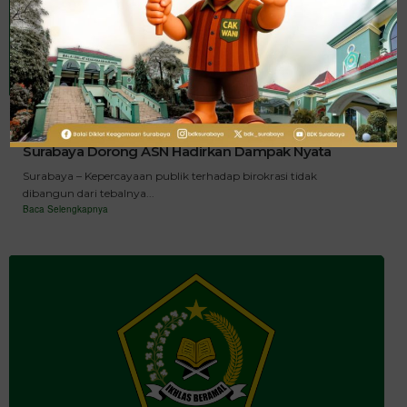
Akuntabilitas Tak Berhenti di Atas Kertas, BDK
Surabaya Dorong ASN Hadirkan Dampak Nyata
Surabaya – Kepercayaan publik terhadap birokrasi tidak
dibangun dari tebalnya...
Baca Selengkapnya