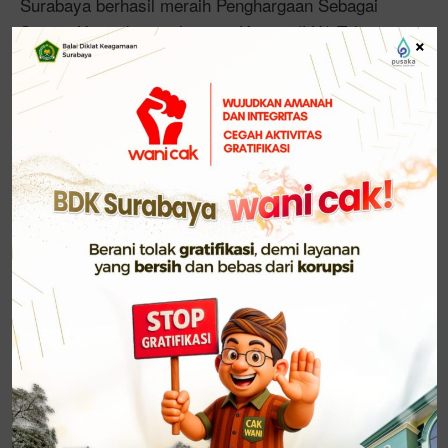
Surabaya berhasil meraih Penghargaan Sebagai
Satuan Kerja dengan laporan Kinerja (LKj) Tahun
×
2024 Terbaik Ketiga (94,42%) di lingkungan
BMBPSDM Kemenag.
Momen apresiasi tersebut berlangsung hangat di
Jakarta, pada Senin (14/4/2025), saat Kepala BDK
Surabaya, Drs. Japar, M.Pd., menerima langsung
penghargaan dari Kepala BMBPSDM Kemenag, Prof.
Dr. H. Muhammad Ali Ramdhani, S.TP., M.T., yang
turut didampingi oleh Sekretaris BMBPSDM, Prof.
Ahmad Zainul Hamdi.
Capaian ini menjadi bukti nyata atas komitmen BDK
Surabaya dalam meningkatkan kualitas layanan,
efektivitas program, serta akuntabilitas kinerja
selama tahun 2024. Keberhasilan ini juga menjadi