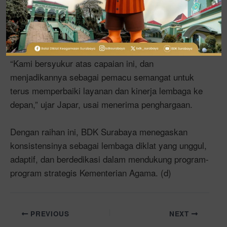
motivasi untuk terus berinovasi dan memberikan
kontribusi terbaik dalam pengembangan kompetensi
sumber daya manusia di bidang keagamaan.
“Kami bersyukur atas capaian ini, dan
menjadikannya sebagai pemacu semangat untuk
terus memperbaiki layanan dan kinerja lembaga ke
depan,” ujar Japar, usai menerima penghargaan.
Dengan raihan ini, BDK Surabaya menegaskan
konsistensinya sebagai lembaga diklat yang unggul,
adaptif, dan berdedikasi dalam mendukung program-
program strategis Kementerian Agama. (d)
PREVIOUS
NEXT