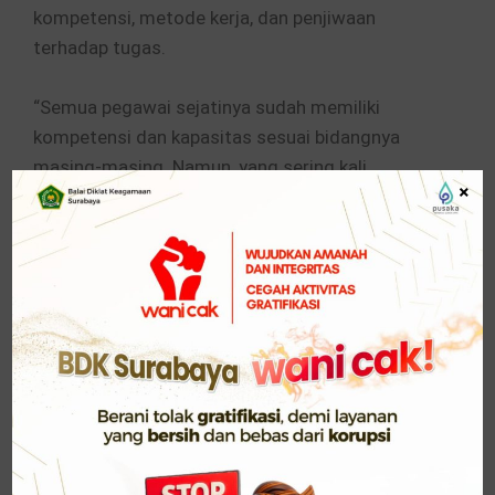
kompetensi, metode kerja, dan penjiwaan
terhadap tugas.
“Semua pegawai sejatinya sudah memiliki
kompetensi dan kapasitas sesuai bidangnya
masing-masing. Namun, yang sering kali
×
menentukan keberhasilan bukan hanya
kemampuan, melainkan bagaimana cara
menjalankan pekerjaan itu,” ujar Musfiqon di
hadapan peserta apel.
Ia menekankan bahwa metode kerja yang tepat
memiliki peran besar dalam menciptakan
efektivitas organisasi. Kehadiran aktif dalam
setiap tanggung jawab pekerjaan, menurutnya,
menjadi fondasi utama agar pelayanan publik