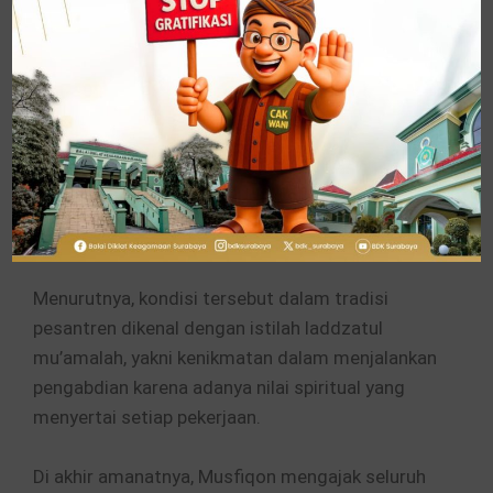
dapat berjalan optimal.
Tak hanya itu, Musfiqon juga menyoroti
pentingnya menghadirkan ruh dalam bekerja. Ia
menilai, pekerjaan akan terasa berat apabila
dijalani hanya sebatas rutinitas atau tuntutan
administratif. Sebaliknya, ketika seseorang
mampu menjiwai tugasnya, maka pekerjaan akan
menghadirkan rasa bahagia dan kepuasan batin.
Menurutnya, kondisi tersebut dalam tradisi
pesantren dikenal dengan istilah laddzatul
mu’amalah, yakni kenikmatan dalam menjalankan
pengabdian karena adanya nilai spiritual yang
menyertai setiap pekerjaan.
Di akhir amanatnya, Musfiqon mengajak seluruh