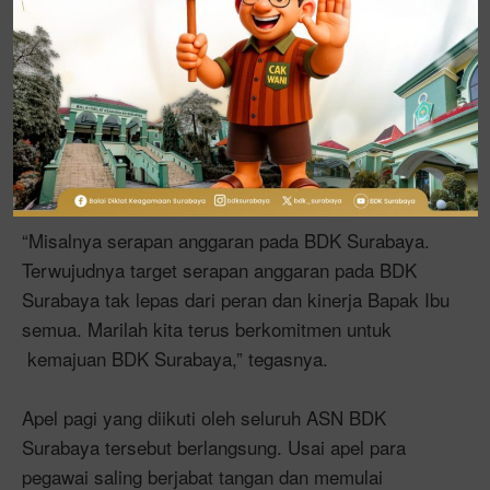
Menurutnya, semakin tinggi komitmen
organisasional pada diri pegawai, semakin tinggi
pula kinerjanya sehingga akan memberikan
sumbangan pada tingginya kinerja organisasi.
Keterlibatannya dalam program dan kegiatan
organisasi akan mempercepat orgaisasi mencapai
tujuannya.
“Misalnya serapan anggaran pada BDK Surabaya.
Terwujudnya target serapan anggaran pada BDK
Surabaya tak lepas dari peran dan kinerja Bapak Ibu
semua. Marilah kita terus berkomitmen untuk
kemajuan BDK Surabaya,” tegasnya.
Apel pagi yang diikuti oleh seluruh ASN BDK
Surabaya tersebut berlangsung. Usai apel para
pegawai saling berjabat tangan dan memulai