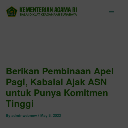
Skip
to
content
Berikan Pembinaan Apel
Pagi, Kabalai Ajak ASN
untuk Punya Komitmen
Tinggi
By
adminwebnew
/
May 8, 2023