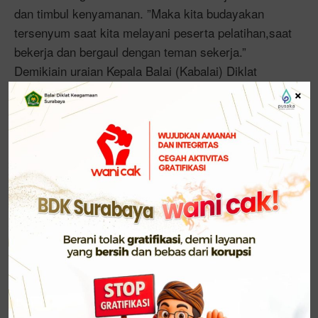
dan timbul kenyamanan. ”Maka kita budayakan
tersenyum saat kita melayani peserta pelatihan,saat
bekerja dan bergaul dengan teman sekerja.”
Demikiain uraian Kepala Balai (Kabalai) Diklat
Keagamaan (BDK) Surabaya, H. Japar ketika
×
memberikan pembinaan apel pagi. (08/05/2023).
Di samping itu, ia mengingatkan kembali agar ASN
BDK Surabaya mempunyai komitmen organisasional
yang tinggi; sehingga tiap pegawai secara bersama-
sama mendukung tujuan organisasi. Caranya,
dengan meningkatkan kedisiplinan, bersikap dan
berperilaku sesuai dengan regulasi dan etika yang
ada serta bekerja sesuai dengan tugas dan
fungsinya.