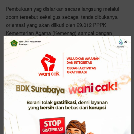
Pembukaan yag disiarkan secara langsung melalui
zoom tersebut sekaligus sebagai tanda dibukanya
orientasi yang akan diikuti oleh 29.012 PPPK
Kementerian Agama (Kemenag) sampai dengan
×
akhir tahun ini.
Dalam arahannya, Menag berpesan agar PPPK
mampu bekerja sesuai dengan tugas dan fungsinya
dengan senantiasa menjaga integritas. Menurutnya,
integritas adalah menjalankan sesuatu dengan
benar meskipun tanpa pengawasan.
“Maka saya minta kepada PPPK untuk bekerja
secara berintegritas tidak peduli masa kerjanya.
Jangan bekerja asal-asalan, tinggalkan
yang
legacy
baik,” pesannya.