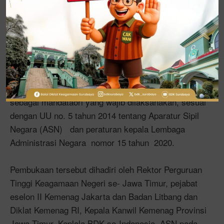
Pada kesempatan yang sama kepala Badan Litbang
(Balitbang) dan Diklat Kemenag Republik Indonesia
(RI) , H. Amin Suyitno menyampaikan bahwa
pembukaan orientasi PPPK diikuti secara online
oleh 29.012 orang yang tersebar pada sejumlah titik
lokasi di Indonesia. Menurutnya, orientasi tersebut
sebagai mandataori yang wajib dilaksanakan, sesuai
dengan UU no. 5 tahun 2014 tentang Aparatur Sipil
Negara (ASN) dan peraturan kepala Lembaga
Administrasi Negara nomor 15 tahun 2020.
Pembukaan tersebut dihadiri oleh Rektor Perguruan
Tinggi Keagamaan Negeri se- Jawa Timur, pejabat
eselon II Kemenag Jakarta dan Badan Litbang dan
Diklat Kemenag RI, Kepala Kanwil Kemenag Provinsi
Jawa Timur, Keplala BDK se-Indonesia, ASN pada