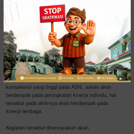
“Terdapat tiga kompetensi yang perlu ditingkatkan
peserta sebagai Aparatur Sipil Negara, yaitu
kompetensi manajerial, kompetensi teknis dan
kompetensi sosial kultural. Sedangkan pelatihan ini
bertujuan untuk meningkatkan kompetensi teknis,”
jelasnya.
Untuk itu ia berharap agar seluruh bersemangat
untuk meningkatkan kompetensi. Menurutnya,
kompetensi yang tinggi pada ASN , selain akan
berdampak pada peningkatan kinerja individu, hal
tersebut pada akhirnya akan berdampak pada
kinerja lembaga.
Kegiatan tersebut direncanakan akan