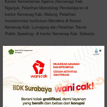
Kantor Kementerian Agama (Kemenag) Kab.
Nganjuk, Pelatihan Metodologi Pembelajaran di
kantor Kemenag Kab. Malang, Pelatihan
Impelemntasi kurikulum Merdeka di Kantor
Kemenag Kab. Lumajang dan Pelatihan Teknis
di kantor Kemenag Kab. Sidoarjo.
Public Speaking
Pelatihan yang diselenggarakan dengan
×
menggabungkan pembelajaran
melalui zoom
online
dan
(tatap muka langsung di kelas) tersebut
offline
dibuka dibuka melalui zoom. (20/03/2024).
Dalam arahannya, Kabalai berpesan agar semua
peserta mengikuti seluruh rangkaian pembelajaran
baik
maupun
Tujuannya agar
online
offline.
mendapatkan pemahaman yang utuh tentang materi
yang disampaikan narasumber.