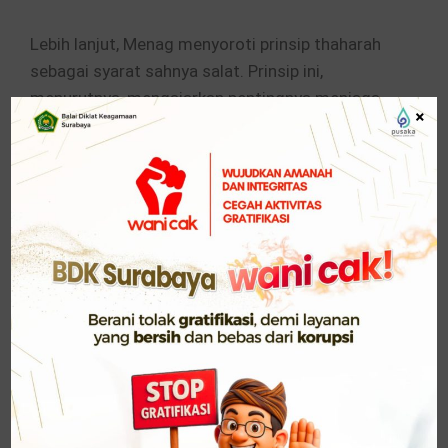
Lebih lanjut, Menag menyoroti prinsip thaharah
sebagai syarat sahnya salat. Prinsip ini,
menurutnya, mengajarkan pentingnya menjaga
×
kesucian dan kebersihan, tidak hanya pada diri
sendiri, tetapi juga terhadap lingkungan sekitar.
Sementara itu, gerakan dan tata tertib salat
mengandung pesan kedisiplinan, moderasi, serta
pengendalian diri dalam membangun dan
memanfaatkan sumber daya alam secara adil
dan berkelanjutan.
Menag juga menegaskan bahwa esensi Isra
Mikraj menunjukkan Islam sebagai fondasi etika
ekologis. Konsep tauhid, lanjutnya,
mengimplikasikan kesatuan ciptaan (unity of