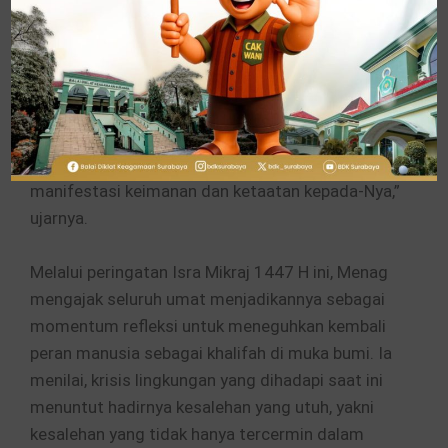
creation), bahwa alam semesta merupakan
bagian dari ayat-ayat kauniyah yang
merefleksikan kebesaran Allah SWT.
“Merusak alam berarti mengabaikan tanda-tanda
kekuasaan Allah, sementara menjaga dan
merawat lingkungan merupakan bagian dari
manifestasi keimanan dan ketaatan kepada-Nya,”
ujarnya.
Melalui peringatan Isra Mikraj 1447 H ini, Menag
mengajak seluruh umat menjadikannya sebagai
momentum refleksi untuk meneguhkan kembali
peran manusia sebagai khalifah di muka bumi. Ia
menilai, krisis lingkungan yang dihadapi saat ini
menuntut hadirnya kesalehan yang utuh, yakni
kesalehan yang tidak hanya tercermin dalam