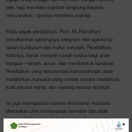
tele, tapi memberi manfaat langsung kepada
masyarakat,” ujarnya memberi analogi.
Pada aspek pendidikan, Prof. Ali Ramdhani
menekankan pentingnya integrasi nilai agama ke
dalam kurikulum dan kultur sekolah. Pendidikan,
katanya, harus menjadi rumah kedua bagi anak
bangsa—ramah, aman, dan membentuk karakter.
Pendidikan yang berorientasi kemaslahatan akan
melahirkan manusia yang cerdas secara intelektual,
kuat secara moral, dan matang secara spiritual.
Ia juga menegaskan bahwa eksistensi manusia
ditentukan oleh kemampuan bernalar dan bijak
mengambil keputusan, bukan sekadar rupa atau
×
atribut fisik. Mengutip filsuf klasik René Descartes