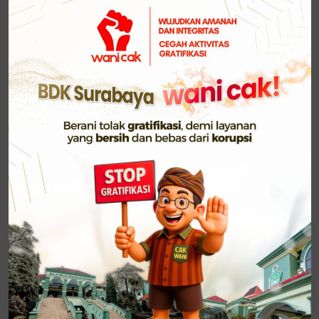
dengan ungkapan cogito ergo sum, ia mengajak
peserta untuk membiasakan diri berpikir kritis dan
reflektif. Senada dengan pandangan Aristoteles, ia
menekankan bahwa “kita adalah kebiasaan kita”,
sehingga pembiasaan baik perlu dijaga agar melekat
sebagai identitas ASN.
Dalam kerangka kelembagaan, pengembangan SDM
Kementerian Agama diarahkan melalui Asta Protas
Kemenag Berdampak: penguatan kerukunan,
ekoteologi, layanan keagamaan berdampak,
pendidikan unggul, pemberdayaan pesantren,
pemberdayaan ekonomi umat, sukses haji, dan
digitalisasi tata kelola. Seluruh fokus tersebut
ditautkan dengan visi Indonesia Emas 2045:
mewujudkan masyarakat rukun, maslahat, dan
cerdas.