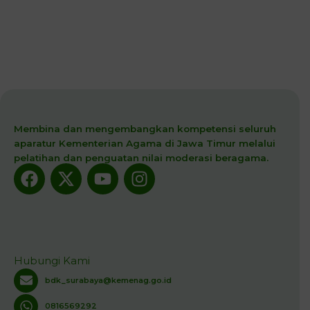
Membina dan mengembangkan kompetensi seluruh
aparatur Kementerian Agama di Jawa Timur melalui
pelatihan dan penguatan nilai moderasi beragama.
Facebook
X-
Youtube
Instagram
twitter
Hubungi Kami
bdk_surabaya@kemenag.go.id
0816569292