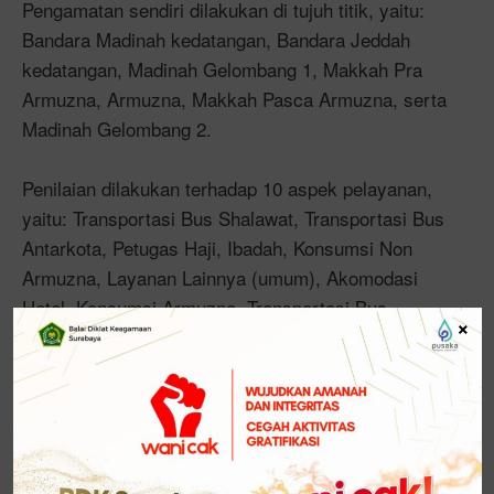
Pengamatan sendiri dilakukan di tujuh titik, yaitu:
Bandara Madinah kedatangan, Bandara Jeddah
kedatangan, Madinah Gelombang 1, Makkah Pra
Armuzna, Armuzna, Makkah Pasca Armuzna, serta
Madinah Gelombang 2.
Penilaian dilakukan terhadap 10 aspek pelayanan,
yaitu: Transportasi Bus Shalawat, Transportasi Bus
Antarkota, Petugas Haji, Ibadah, Konsumsi Non
Armuzna, Layanan Lainnya (umum), Akomodasi
Hotel, Konsumsi Armuzna, Transportasi Bus
×
Armuzna, dan Akomodasi Tenda.
Dari 10 aspek layanan yang disurvei, tujuh di
antaranya meningkat, termasuk layanan ibadah
yang mencapai 89,45 (Sangat Memuaskan). “Ini
patut disyukuri karena pada dasarnya haji adalah