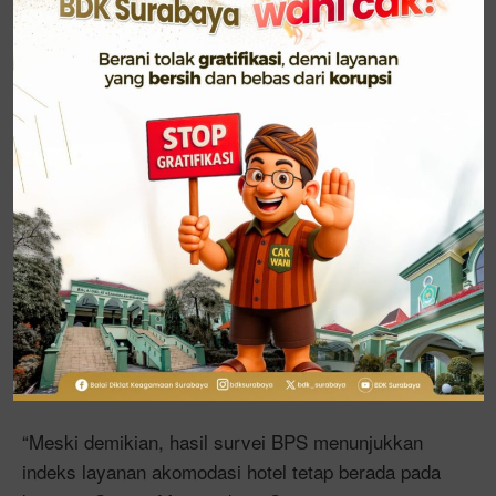
perjalanan ibadah. Layanan yang semakin baik di
bidang ini mencerminkan dedikasi petugas kita,” ujar
Menag.
Lebih lanjut, Menag Nasaruddin Umar menuturkan
bahwa penyelenggaraan haji 2025 menjadi yang
pertama kali menerapkan sistem multi syarikah.
Dalam praktiknya, sistem ini menghadirkan
sejumlah tantangan, terutama pada layanan
akomodasi hotel yang sempat menimbulkan
penempatan jemaah terpisah, serta pada layanan
konsumsi dan transportasi di Armuzna (Arafah,
Muzdalifah, dan Mina).
“Meski demikian, hasil survei BPS menunjukkan
indeks layanan akomodasi hotel tetap berada pada