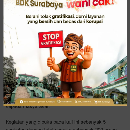
mandiri, selanjutnya mengunggahnya dalam website
PJJ,” terangnya.
Ia berharap, guru saat ini mampu memanfaatkan
teknologi dalam proses pembelajran sehingga
kualitas pembelajaran akan meningkat dan tujuan
pendidikan akan tercapai. Maka guru dituntut untuk
senantiasa mengikuti perubahan lingkungan yang
tentuya akan berdampak pada dunia pendidikan.
Demikian pula dengan penyuluh. Diharapkan
penyuluh mampu menggunakan media elektronk dan
media sosial untuk memberikan materi penyluhan
kepada masyarakat.
Kegiatan yang dibuka pada kali ini sebanyak 5
angkatan dengan total peserta sebanyak 200 orang.