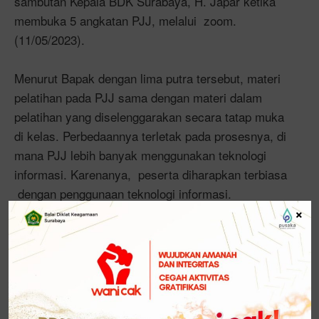
sambutan Kepala BDK Surabaya, H. Japar ketika
membuka 5 angkatan PJJ, melalui zoom.
(11/05/2023).
Menurut Bapak dengan lima putra tersebut, materi
pelatihan pada PJJ sama dengan materi dalam
pelatihan yang diselenggarakan secara tatap muka
di kelas. Perbedaannya terletak pada prosesnya, di
mana PJJ lebih banyak menggunakan teknologi
informasi. Karenanya, peserta diharapkan terbiasa
dengan penggunaan teknologi informasi.
×
“ Dibutuhkan semangat dan motivasi tinggi untuk
mnegikuti PJJ, karena PJJ berbeda dengan
pembelajaran yang dilaksanakan secara tatap muka.
Tantangan yang dihadapi sangatlah berbeda, karena
tugas-tugas harus diselesaikan peserta secara