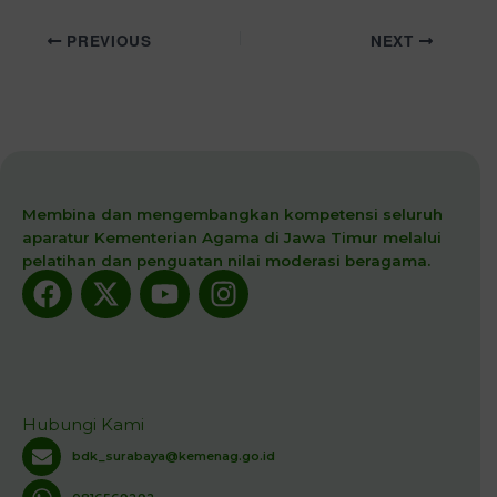
PREVIOUS
NEXT
Membina dan mengembangkan kompetensi seluruh
aparatur Kementerian Agama di Jawa Timur melalui
pelatihan dan penguatan nilai moderasi beragama.
Facebook
X-
Youtube
Instagram
twitter
Hubungi Kami
bdk_surabaya@kemenag.go.id