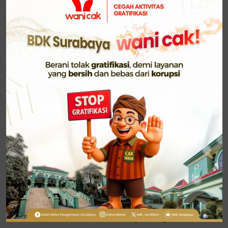
Dr. Makmun Hidayat, M.Pd., turut mengangkat
sejumlah rencana strategis untuk mendukung
peningkatan kapasitas para widyaiswara. Dalam
diskusi program kerja yang berlangsung dinamis,
disepakati beberapa fokus kegiatan, antara lain
pelaksanaan internal capacity building, workshop,
seminar, talkshow, webinar dan diseminasi untuk
meningkatkan kompetensi widyaiswara. Kegiatan ini
bertujuan untuk memperkaya wawasan para
widyaiswara dalam menghadapi tantangan zaman.
Dalam rapat tersebut, masing-masing bidang
mempresentasikan program kerja mereka untuk
periode mendatang, dengan tujuan mengasah
kemampuan para widyaiswara dan meningkatkan
kualitas pelatihan di BDK Surabaya. Program ini