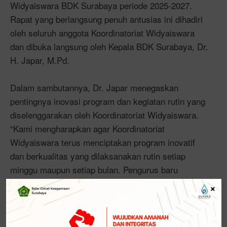
Widyaiswara BDK Surabaya periode 2025-2027.
Rapat yang berlangsung penuh antusias ini dihadiri
oleh seluruh anggota Koordinatoriat Widyaiswara
dan dibuka langsung oleh Kepala BDK Surabaya, Dr.
H. Japar, M.Pd.
Dalam sambutannya, Dr. Japar menegaskan
pentingnya inovasi program dan kegiatan rutin yang
diselenggarakan oleh Koordinatoriat Widyaiswara.
“Kami mengharapkan agar Koordinatoriat
Widyaiswara terus menciptakan program inovatif
dan berkualitas yang dilaksanakan rutin setiap
minggu maupun setiap bulan. Pengurus baru
diharapkan mampu membawa perubahan yang lebih
×
maju,” ujar Dr. Japar dengan penuh semangat.
Rapat yang dipimpin oleh Koordinator Widyaiswara,