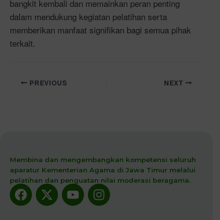
bangkit kembali dan memainkan peran penting
dalam mendukung kegiatan pelatihan serta
memberikan manfaat signifikan bagi semua pihak
terkait.
PREVIOUS
NEXT
Membina dan mengembangkan kompetensi seluruh
aparatur Kementerian Agama di Jawa Timur melalui
pelatihan dan penguatan nilai moderasi beragama.
Facebook
X-
Youtube
Instagram
twitter