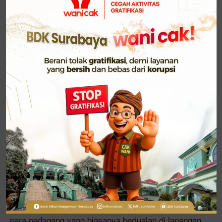
menyediakan berbagai kebutuhan kantor serta
kebutuhan peserta pelatihan. Ia menambahkan
bahwa Koperasi memiliki potensi besar untuk
mendukung penyelenggaraan Latsar CPNS dengan
menyediakan kebutuhan kantor dan peserta. Saat
ini, koperasi perlu memperbaharui Nomor Induk
Berusaha (NIB) untuk menyesuaikan dengan
regulasi terkini. Untuk mendukung kegiatan kantor
tersebut, lanjutnya, prinsip yang hendaknya
dipegang oleh koperasi adalah meminimalkan
pengeluaran-pengeluaran yang bersifat tetap (fixed
cost), namun memberikan pendapatan yang tetap
dan ajeg (fixed income).
Sebagai langkah awal untuk menerapkan prinsip
tersebut, koperasi akan menjalin kerja sama dengan
para pedagang yang biasanya berjualan di lapangan