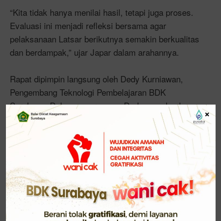
“Kita tidak hanya menilai hasil, tetapi juga proses.
Evaluasi ini menjadi refleksi bersama agar
pelaksanaan Latsar berikutnya semakin berkualitas
dan berdampak,” ujar Japar dalam arahannya.
Rapat dipimpin langsung oleh Dedy Kurniawan,
Pengembang Teknologi Pembelajaran BDK
Surabaya. Dalam paparannya, Dedy menekankan
×
pentingnya kegiatan ini sebagai sarana perbaikan
dan penyempurnaan program pelatihan dasar CPNS
di masa mendatang.
“Rapat ini sangat penting untuk mengevaluasi
pelaksanaan Latsar angkatan I hingga X,” ungkap
Dedy. “Dari sini kita bisa melihat apa yang sudah
baik dan apa yang perlu ditingkatkan, agar angkatan