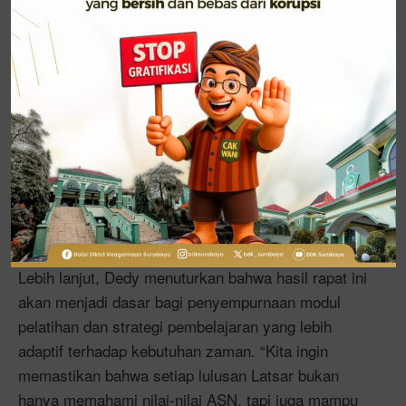
berikutnya dapat berjalan lebih efektif dan efisien.”
Selain menjadi forum evaluasi, rapat ini juga
berfungsi sebagai ajang penentuan penilaian dan
kelulusan peserta Latsar CPNS. Melalui proses
penilaian yang objektif dan transparan, diharapkan
lahir ASN yang tidak hanya cerdas secara
intelektual, tetapi juga memiliki integritas moral dan
semangat pengabdian tinggi kepada bangsa dan
negara.
Lebih lanjut, Dedy menuturkan bahwa hasil rapat ini
akan menjadi dasar bagi penyempurnaan modul
pelatihan dan strategi pembelajaran yang lebih
adaptif terhadap kebutuhan zaman. “Kita ingin
memastikan bahwa setiap lulusan Latsar bukan
hanya memahami nilai-nilai ASN, tapi juga mampu