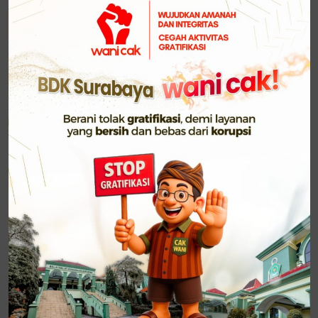
Kemenag Jember, Dr. Santoso, S.Ag., M.Pd.
3. Pelatihan PPMB di Tuban, ditutup oleh Plt.
Kasubbag TU Kemenag Tuban, H. Arifin, S.H.
4. Pelatihan Implementasi Kurikulum Merdeka (IKM)
pada Numerasi MI di Probolinggo, ditutup oleh
Kepala Kemenag Probolinggo, Dr. H. Samsur, S.Ag.,
M.Pd.I., didampingi oleh Kasubbag TU BDK
Surabaya, Dr. H. Muslimin, M.M.
5. Pelatihan Manajemen Kemasjidan di Lamongan,
ditutup oleh Kasubbag TU Kemenag Kab. Lamongan,
M. Khoirul Anam, S.Ag., M.Ag.
Dalam keterangannya, Kasubbag TU BDK