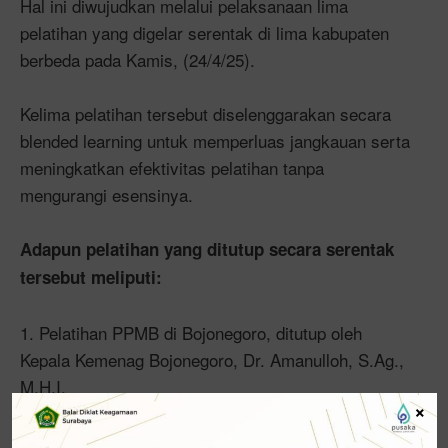
Hal ini diwujudkan melalui pelaksanaan lima
pelatihan yang digelar serentak di lima kabupaten
berbeda pada Kamis, (24/4/25).
Kelima pelatihan tersebut diselenggarakan secara
blended learning untuk memperluas jangkauan serta
meningkatkan efektivitas pelatihan tanpa
mengurangi esensinya.
Adapun pelatihan yang ditutup secara serentak
tersebut meliputi:
1. Pelatihan PPMB di Bojonegoro, ditutup oleh
Kepala Kemenag Bojonegoro, Dr. Amanulloh, S.Ag.,
M.H.I.
×
2. Pelatihan PPMB di Jember, ditutup oleh Kepala