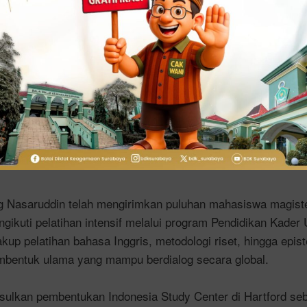
Peace di Amerika Serikat. Penghargaan ini bukan sekadar pe
alam mempromosikan dialog antaragama dan perdamaian globa
tmen Indonesia dalam membangun harmoni di tengah kebera
 Menag Nasaruddin menekankan pentingnya membangun titik
antaragama maupun antarmazhab dalam Islam. Beliau menco
s yang dibangunnya sejak masa mahasiswa di IAIN Alauddi
 dengan dua organisasi besar Islam di Indonesia, Nahdlatu
 Nasaruddin telah mengirimkan puluhan mahasiswa magiste
ngikuti pelatihan intensif melalui program Pendidikan Kader
up pelatihan bahasa Inggris, metodologi riset, hingga episte
mbentuk ulama yang mampu berdialog secara global.
sulkan pembentukan Indonesia Study Center di Hartford se