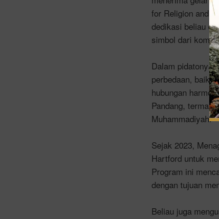
for Religion and 
dedikasi beliau d
simbol dari komi
Dalam pidatonya,
perbedaan, baik 
hubungan harmoni
Pandang, termasuk
Muhammadiyah.
Sejak 2023, Menag
Hartford untuk me
Program ini mencak
dengan tujuan me
Beliau juga mengu