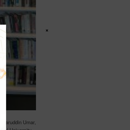
×
Nasaruddin Umar,
onal University