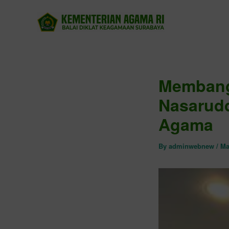
Skip
to
content
Membang
Nasarudd
Agama
By
adminwebnew
/
Ma