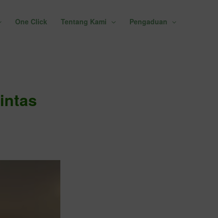
One Click
Tentang Kami
Pengaduan
g
intas