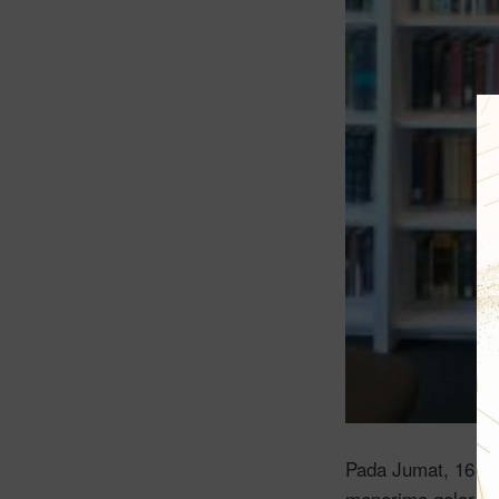
Pada Jumat, 16 Me
menerima gelar keh