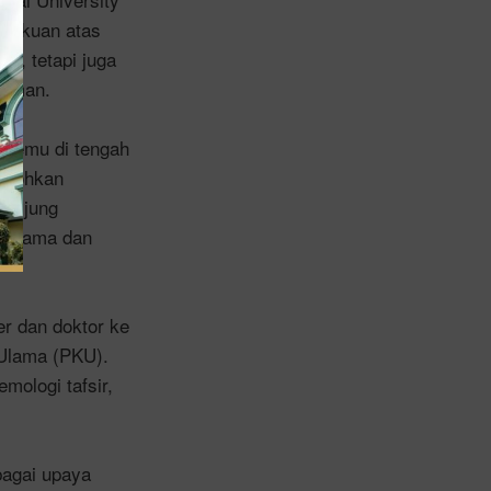
ngakuan atas
l, tetapi juga
gaman.
 temu di tengah
ntohkan
n Ujung
l Ulama dan
r dan doktor ke
 Ulama (PKU).
mologi tafsir,
bagai upaya