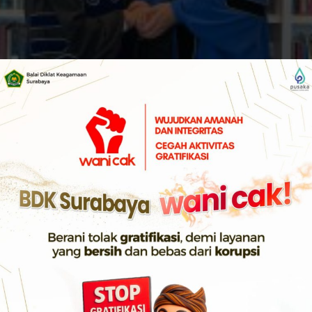
i 2025, Menteri Agama Republik Indonesia, Prof. Dr. K.H. 
ormatan Doctor of Divinity (Dr.H.C.) dari Hartford Internati