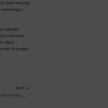
ini akan menjadi
am membangun
an sekadar
aya Indonesia
an dapat
rmoni di tengah
NEXT
Prof. Inung: Pelatihan Itu Penting, Bukan Sekadar Tahu tapi Harus Menjadi Pribadi Pembelajar