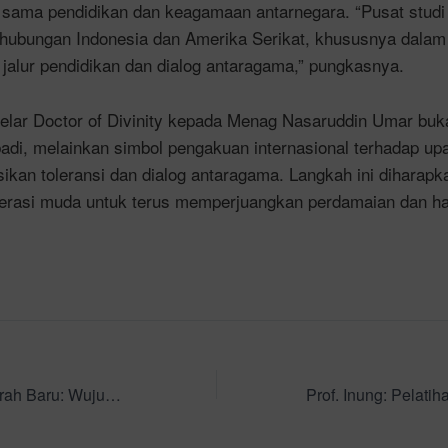
sama pendidikan dan keagamaan antarnegara. “Pusat studi 
gi hubungan Indonesia dan Amerika Serikat, khususnya dal
 jalur pendidikan dan dialog antaragama,” pungkasnya.
lar Doctor of Divinity kepada Menag Nasaruddin Umar buk
adi, melainkan simbol pengakuan internasional terhadap up
an toleransi dan dialog antaragama. Langkah ini diharapk
erasi muda untuk terus memperjuangkan perdamaian dan ha
Kaban Tegaskan Arah Baru: Wujudkan Masyarakat Rukun, Maslahat, dan Cerdas Menuju Indonesia Emas 2045