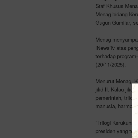
Staf Khusus Mena
Menag bidang Ker
Gugun Gumilar, se
Menag menyampai
iNewsTv atas peng
terhadap program-
(20/11/2025).
Menurut Menag, Ke
jilid II. Kalau ji
pemerintah, trilog
manusia, harmoni 
“Trilogi Kerukunan
presiden yang terk