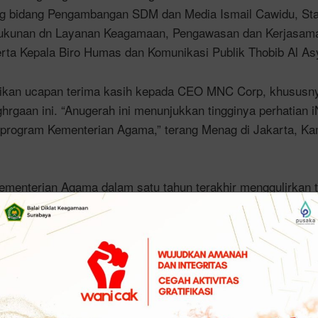
g bidang Pengambangan SDM dan Media Ismail Cawidu, Sta
ukunan dn Layanan Keagamaan, Pengawasan dan Kerjasama
rta Kepala Biro Humas dan Komunikasi Publik Thobib Al As
kan ucapan terima kasih kepada CEO MNC Corp, khususn
hrgaan ini. “Anugerah ini menunjukkan tingginya perhatian
program Kementerian Agama,” terang Menag di Jakarta, Ka
menterian Agama dalam satu tahun terakhir menggulirkan tr
lid I mencakup kerukunan intra umat, antar umat, dan antar um
i kerukunan jilid II diperluas hingga mencakup aspek keruku
alam, dan hubungan spiritual dengan Tuhan.
 Jilid II, menjadi ikhtiar Kementerian Agama menyukseskan a
ait dengan harmoni lingkungan dan toleransi antar umat,” s