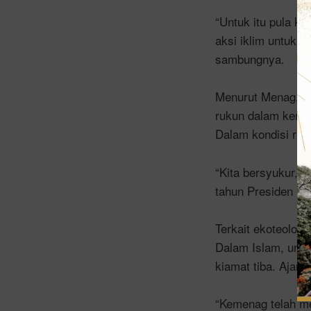
“Untuk itu pula k
aksi iklim untuk
sambungnya.
Menurut Menag, ke
rukun dalam kerag
Dalam kondisi ruk
“Kita bersyukur, k
tahun Presiden Pr
Terkait ekoteolog
Dalam Islam, umat
kiamat tiba. Ajar
“Kemenag telah me