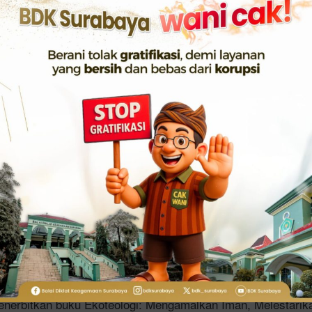
ami menggulirkan program penguatan ekoteologi yang meniti
 mencegah kerusakan alam yang berangkat dari pemahaman 
rukunan adalah pra syarat pembangunan. Kondisi bangsa I
aman patut disyukuri di tengah konflik yang terus melanda 
un, pembangunan yang dicanangkan Presiden berjalan lanca
eberhasilan dalam merawat kerukunan menjadi capaian tertin
abowo berdasarkan survey poltracking yang dirilis Oktober 
i, Menag mengatakan bahwa menjaga kelestarian alam adala
 muslim bahkan diajarkan untuk terus menanam pohon, mes
an ini menunjukkan pentingnya merawat semesta.
nerbitkan buku Ekoteologi: Mengamalkan Iman, Melestarik