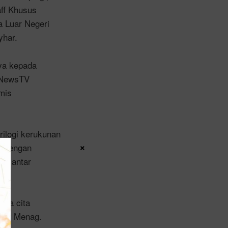
ff Khusus
 Luar Negeri
yhar.
ya kepada
 iNewsTV
mis
ilogi kerukunan
×
at dengan
nan antar
sta cita
ebut Menag.