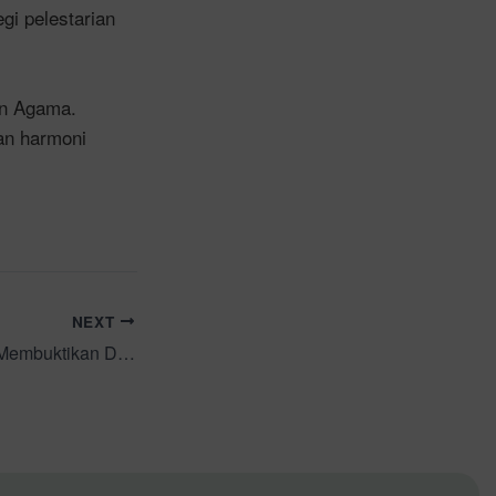
gi pelestarian
an Agama.
an harmoni
NEXT
160 Peserta Harus Membuktikan Diri Layak Mengabdi pada Negara!