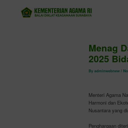
Skip
to
content
Menag D
2025 Bid
By
adminwebnew
/
No
Menteri Agama Na
Harmoni dan Ekote
Nusantara yang di
Penghargaan diter