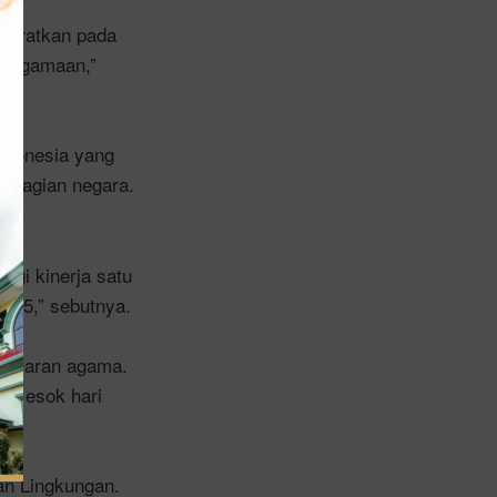
kberatkan pada
keagamaan,”
ndonesia yang
sebagian negara.
r.
ggi kinerja satu
2025,” sebutnya.
h ajaran agama.
ki esok hari
an Lingkungan.