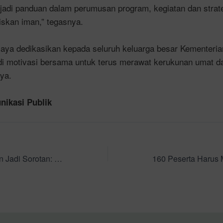
jadi panduan dalam perumusan program, kegiatan dan strate
iskan iman,” tegasnya.
saya dedikasikan kepada seluruh keluarga besar Kementeri
i motivasi bersama untuk terus merawat kerukunan umat d
ya.
ikasi Publik
Automatic Trash Bin Jadi Sorotan: Proyek Latsar yang Memadukan Teknologi, Kreativitas, dan Peduli Lingkungan