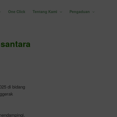
One Click
Tentang Kami
Pengaduan
santara
25 di bidang
nggerak
mendampingi,