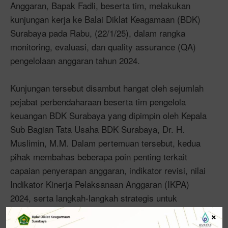
Anggaran, Bapak Fadli, beserta tim, melakukan
kunjungan kerja ke Balai Diklat Keagamaan (BDK)
Surabaya pada Rabu, (22/1/25), dalam rangka
monitoring, evaluasi, dan quality assurance (QA)
pengelolaan anggaran tahun 2024.
Kunjungan tersebut disambut hangat oleh sejumlah
pejabat perbendaharaan beserta tim pengelola
keuangan BDK Surabaya yang dipimpin oleh Kepala
Sub Bagian Tata Usaha BDK Surabaya, Dr. H.
Muslimin, M.M. Dalam pertemuan tersebut, kedua
pihak membahas beberapa poin penting terkait
capaian penyerapan anggaran, indikator revisi, nilai
Indikator Kinerja Pelaksanaan Anggaran (IKPA)
2024, serta langkah-langkah strategis untuk
meningkatkan kinerja pengelolaan anggaran pada
×
tahun 2025.