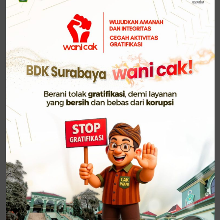
memungkinkan seseorang mengejar lebih banyak
hal, termasuk peningkatan ilmu dan kompetensi. Ia
mendorong para pegawai muda untuk tidak menyia-
nyiakan kesempatan dalam menuntut ilmu, baik
melanjutkan studi maupun mengembangkan
keterampilan.
Dr. Darmani juga mengingatkan pentingnya menjaga
kesehatan melalui olahraga, mulai dari tenis,
badminton, hingga tenis meja, karena kesehatan
adalah modal utama dalam berkarya. “Ketika masih
muda, manfaatkan kekuatan dan semangat itu. Jika
sudah tua, aktivitas sederhana pun bisa terasa
berat,” ujarnya sambil mencontohkan pengalaman
para senior.