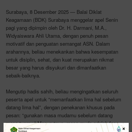
Surabaya, 8 Desember 2025 — Balai Diklat
Keagamaan (BDK) Surabaya menggelar apel Senin
pagi yang dipimpin oleh Dr. H. Darmani, M.A.,
Widyaiswara Ahli Utama, dengan penuh pesan
motivatif dan penguatan semangat ASN. Dalam
arahannya, beliau menekankan bahwa kesempatan
untuk disiplin, sehat, dan kuat merupakan nikmat
besar yang harus disyukuri dan dimanfaatkan
sebaik-baiknya.
Mengutip hadis sahih, beliau mengingatkan seluruh
peserta apel untuk “memanfaatkan lima hal sebelum
datang lima hal”, dengan penekanan khusus pada
pesan: “gunakan masa mudamu sebelum datang
masa tuamu.” Menurutnya, masa muda adalah fase
×
penuh energi, semangat, dan kemampuan fisik yang