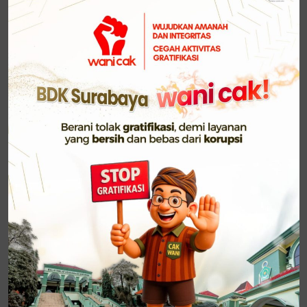
Kementerian Agama. Hadir secara daring
membersamai prosesi ini, Kasubbag Tata Usaha
BDK Surabaya, Dr. H. Muslimin, M.M., yang
memberikan semangat dan dukungan kepada para
CPNS.
Dalam arahannya, Prof. Suyitno menyampaikan
pesan mendalam kepada seluruh CPNS. Ia
menekankan pentingnya kesungguhan dalam
menjalani tugas, semangat untuk terus belajar, serta
kemampuan untuk cepat beradaptasi dengan
lingkungan kerja. “Bekerjalah dengan hati, dan
berikan kontribusi terbaik di manapun kalian
berada,” ujarnya dalam sambutannya.
Meskipun dilakukan secara daring, prosesi