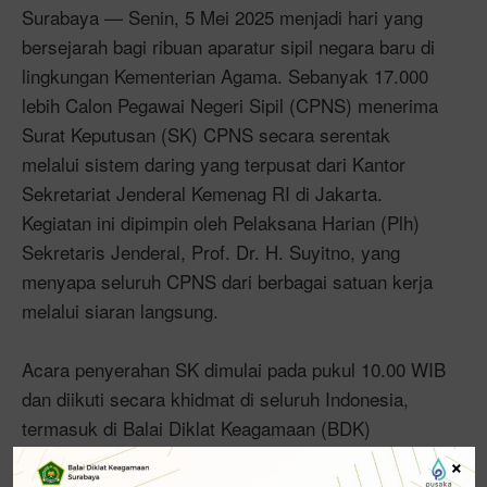
Surabaya — Senin, 5 Mei 2025 menjadi hari yang
bersejarah bagi ribuan aparatur sipil negara baru di
lingkungan Kementerian Agama. Sebanyak 17.000
lebih Calon Pegawai Negeri Sipil (CPNS) menerima
Surat Keputusan (SK) CPNS secara serentak
melalui sistem daring yang terpusat dari Kantor
Sekretariat Jenderal Kemenag RI di Jakarta.
Kegiatan ini dipimpin oleh Pelaksana Harian (Plh)
Sekretaris Jenderal, Prof. Dr. H. Suyitno, yang
menyapa seluruh CPNS dari berbagai satuan kerja
melalui siaran langsung.
Acara penyerahan SK dimulai pada pukul 10.00 WIB
dan diikuti secara khidmat di seluruh Indonesia,
termasuk di Balai Diklat Keagamaan (BDK)
Surabaya, tempat tujuh CPNS terpilih menjalani
×
momen awal mereka sebagai bagian dari ASN