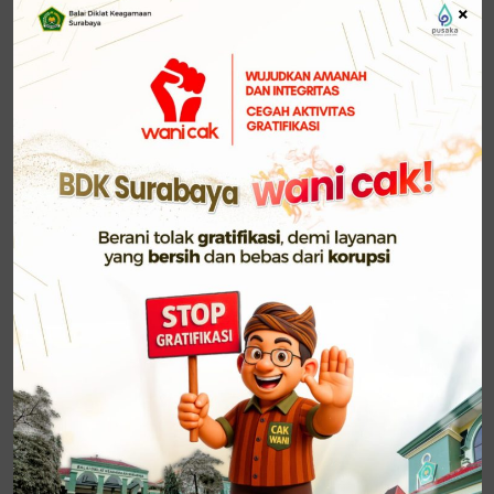
×
dan efektif. Transformasi tata kelola pemerintahan
bertujuan untuk mendorong terciptanya lingkungan
kelembagaan yang memungkinkan tercapainya
regulasi dan tata kelola pemerintahan yang
berintegritas dan adaptif.
Dalam mewujudkan Indonesia Emas 2045, masih
banyak permasalahan yang dihadapi Indonesia
untuk menjadi negara maju, makmur, dan berdaya
saing dalam skala global. Indonesia memiliki bonus
demografi yang luar biasa, namun pada tahun 2045
hal ini akan memberikan kontribusi atau justru
menjadi bencana. Kondisi ini dapat terjadi,
tergantung bagaimana kita mempersiapkan segala
aspek yang mendukung terwujudnya Indonesia
Emas. Menurut Sri Mulyani (Ariani: 2022) ada 4