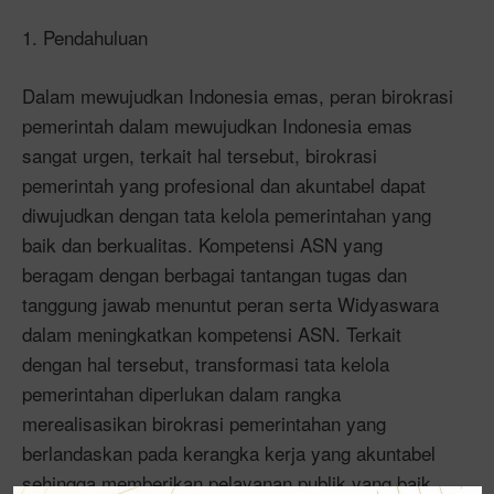
1. Pendahuluan
Dalam mewujudkan Indonesia emas, peran birokrasi
pemerintah dalam mewujudkan Indonesia emas
sangat urgen, terkait hal tersebut, birokrasi
pemerintah yang profesional dan akuntabel dapat
diwujudkan dengan tata kelola pemerintahan yang
baik dan berkualitas. Kompetensi ASN yang
beragam dengan berbagai tantangan tugas dan
tanggung jawab menuntut peran serta Widyaswara
dalam meningkatkan kompetensi ASN. Terkait
dengan hal tersebut, transformasi tata kelola
pemerintahan diperlukan dalam rangka
merealisasikan birokrasi pemerintahan yang
berlandaskan pada kerangka kerja yang akuntabel
sehingga memberikan pelayanan publik yang baik