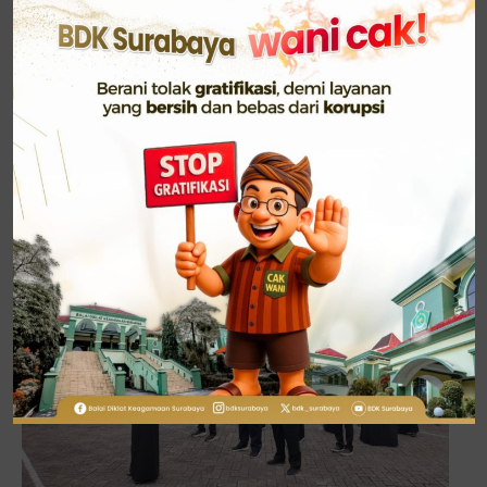
layanan kita kepada seluruh umat beragama.
Indonesia Hebat Bersama Umat adalah tema yang
kita usung pada HAB ke-78 ini. Ini bermakna bahwa
kita harus membersamai umat untuk menuju
Indonesia yang hebat. Wujud dari membersamai
umat ini adalah dengan memberikan layanan yang
sebaik-baiknya kepada seluruh umat beragama,“
lanjutnya.