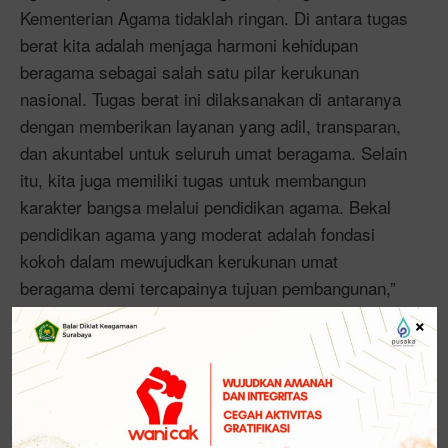
Kementerian Agama tidaklah ringan. Di antara tugas
berat kita adalah menjaga harmoni kehidupan
beragama sebagai salah satu pilar kerukunan
nasional. Tugas berat ini dilaksanakan di antaranya
dengan memberikan layanan yang adil, transparan,
dan akuntabel untuk seluruh umat beragama. Selain
itu, kita juga memiliki tugas untuk membangun
karakter bangsa melalui pendidikan agama. Bekal
pendidikan agama yang moderat adalah fondasi
kokoh dalam mewujudkan kerukunan umat
beragama demi tercapainya tujuan pembangunan,”
tegasnya.
×
“Pada momentum HAB ke-78 Kementerian Agama
ini, saya mengajak kepada seluruh ASN
Kementerian Agama untuk meningkatkan spirit