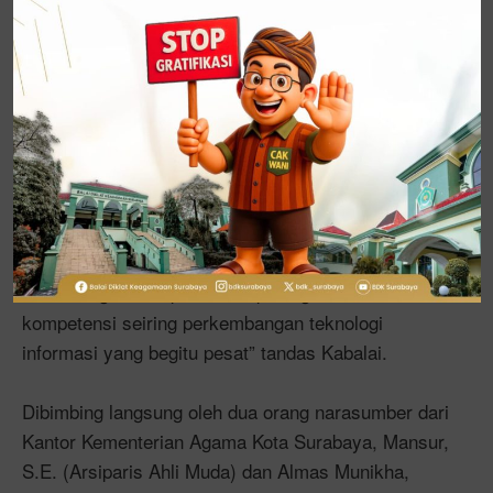
Menurutnya, hal ini dibutuhkan dalam pengelolaan
organisasi terutama berkaitan dengan penghematan
kertas (
) dan anggaran ATK. “Sisa
paperless
anggaran dapat digunakan untuk menambah lagi
kegiatan pelatihan, sehingga pengembangan SDM
bisa lebih optimal” tambahnya.
“Saya selaku Kepala Balai terus mendorong ASN
untuk bergerak cepat dalam peningkatan
kompetensi seiring perkembangan teknologi
informasi yang begitu pesat” tandas Kabalai.
Dibimbing langsung oleh dua orang narasumber dari
Kantor Kementerian Agama Kota Surabaya, Mansur,
S.E. (Arsiparis Ahli Muda) dan Almas Munikha,