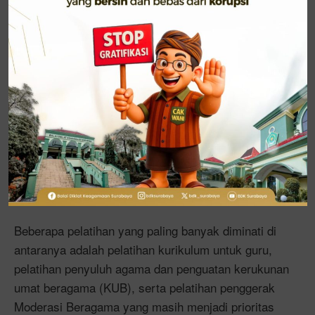
penyusunan program pelatihan tahun 2026,
termasuk rancangan kurikulum dan silabusnya. AKP
ini juga memiliki fungsi strategis dalam mendukung
proses penjaminan mutu seperti ISO maupun
akreditasi lembaga.
“Kami mengawal laporan ini agar tepat waktu,
akurat, dan relevan dengan kebutuhan nyata di
lapangan,” ungkap Ani Nur Hidayati, Ketua Tim AKP.
Penyusunan laporan berhasil diselesaikan sesuai
dengan target timeline, yakni pada bulan Juni 2025.
Beberapa pelatihan yang paling banyak diminati di
antaranya adalah pelatihan kurikulum untuk guru,
pelatihan penyuluh agama dan penguatan kerukunan
umat beragama (KUB), serta pelatihan penggerak
Moderasi Beragama yang masih menjadi prioritas