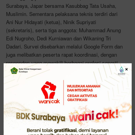
Surabaya, Japar bersama Kasubbag Tata Usaha,
Muslimin. Sementara pelaksana teknis terdiri dari
Ani Nur Hidayati (ketua), Ninik Supriyati
(sekretaris), serta tiga anggota: Muhammad Anung
Edi Nugroho, Dedi Kurniawan dan Wikaning Tri
Dadari. Survei disebarkan melalui Google Form dan
juga melibatkan peserta rapat koordinasi, dengan
responden yang mewakili berbagai profesi seperti
×
kepala madrasah, pengawas, pranata komputer,
pranata humas, arsiparis, dan jabatan fungsional
lainnya. Mereka memberikan informasi penting
terkait kompetensi yang masih dibutuhkan dan perlu
ditingkatkan di masing-masing daerah.
Hasil survei kemudian dirumuskan menjadi laporan
yang akan digunakan sebagai dasar dalam