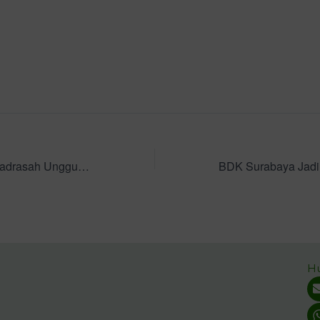
Cetak Pemimpin Madrasah Unggul, KKM Gandeng BDK Surabaya Latih 120 Kepala Madrasah dan Kepala RA di Probolinggo
H