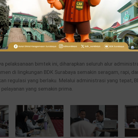
bimtek, para pegawai diajak untuk membedah langsung con
ra riil, mulai dari penyusunan surat dinas, nota dinas, hingg
agar benar-benar selaras dengan pedoman KMA. Suasana keg
emas dengan diskusi dua arah; para peserta bebas bertanya
ngenai kendala administrasi yang sering mereka temui dal
 pelaksanaan bimtek ini, diharapkan seluruh alur administr
men di lingkungan BDK Surabaya semakin seragam, rapi, da
kan regulasi yang berlaku. Melalui administrasi yang tepat, 
 pelayanan yang semakin prima.