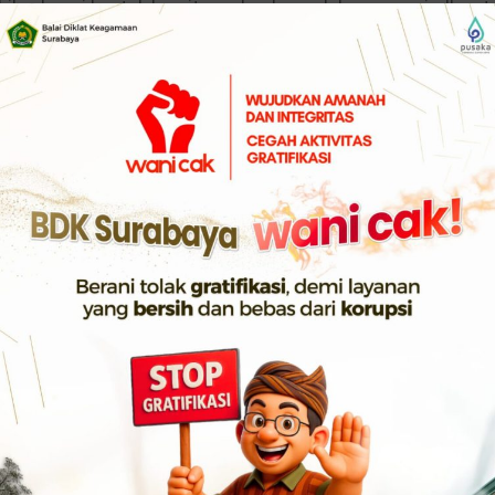
mbil sebagai bentuk komitmen lembaga dalam mewujudkan ta
g bersih, efektif, dan transparan, yang dimulai dari ketert
ngsung interaktif ini menghadirkan narasumber yang sanga
 Wadi Rahmoko, seorang Arsiparis Ahli Madya BDK Surabaya.
nnya, Wadi Rahmoko menekankan bahwa seluruh penyusun
 merujuk secara ketat pada Keputusan Menteri Agama (KMA
ang Pedoman Tata Naskah Dinas pada Kementerian Agama.
r urusan ketik-mengetik surat, melainkan cerminan profesion
ah instansi di bawah naungan Kementerian Agama.
men dinas adalah alat komunikasi resmi lembaga.. Jika tata
standar regulasi tersebut, maka informasi yang disampaikan 
r, dan pastinya menjaga wibawa instansi,” ujar Wadi di sela