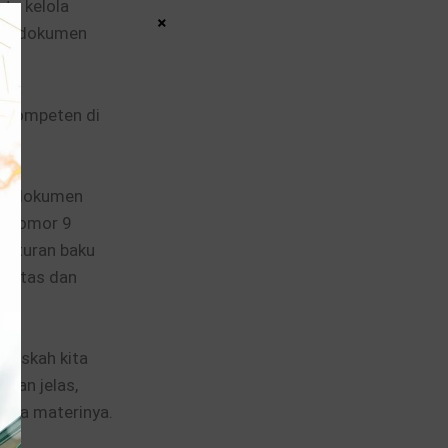
ta kelola
×
iban dokumen
t kompeten di
an dokumen
) Nomor 9
 Aturan baku
alitas dan
 naskah kita
akan jelas,
-sela materinya.