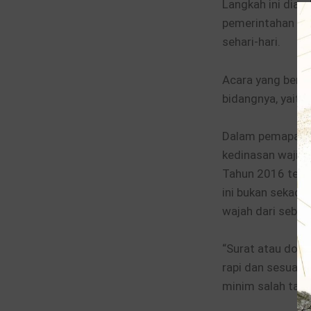
Langkah ini dia
pemerintahan yan
sehari-hari.
Acara yang berla
bidangnya, yaitu
Dalam pemapara
kedinasan wajib
Tahun 2016 tent
ini bukan sekada
wajah dari sebu
“Surat atau doku
rapi dan sesuai 
minim salah tafsi