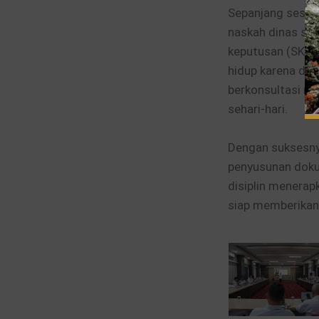
Sepanjang sesi 
naskah dinas seca
keputusan (SK) 
hidup karena dik
berkonsultasi me
sehari-hari.
Dengan suksesnya
penyusunan doku
disiplin menerap
siap memberikan