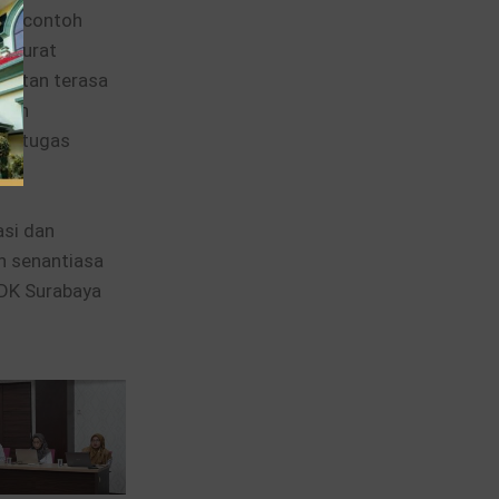
toh-contoh
a surat
iatan terasa
 dan
am tugas
asi dan
n senantiasa
BDK Surabaya