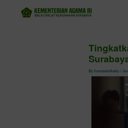
Skip
to
content
Tingkatk
Surabaya
By
humasbdksby
/
Jun