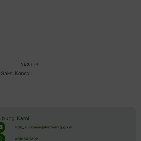
NEXT
BDK Surabaya Jadi Saksi Konsolidasi KPU se-Jawa Timur dalam Menjaga Demokrasi di Tengah Efisiensi Anggaran
ubungi Kami
bdk_surabaya@kemenag.go.id
0816569292