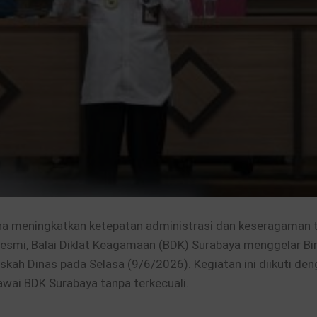
 meningkatkan ketepatan administrasi dan keseragaman t
esmi, Balai Diklat Keagamaan (BDK) Surabaya menggelar B
skah Dinas pada Selasa (9/6/2026). Kegiatan ini diikuti de
awai BDK Surabaya tanpa terkecuali.