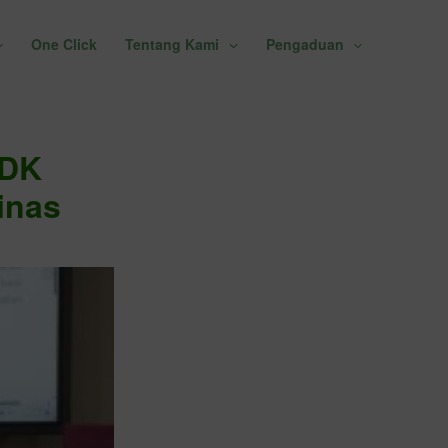
One Click
Tentang Kami
Pengaduan
BDK
inas