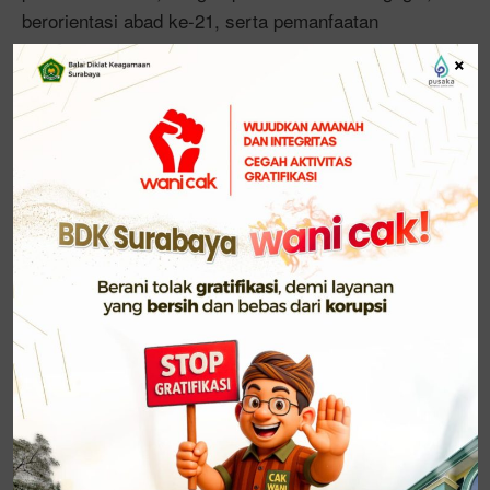
berorientasi abad ke-21, serta pemanfaatan
teknologi. Sistem penilaian pun bergeser dari UN ke
×
asesmen yang lebih komprehensif seperti TKA,
yang mengukur kompetensi akademik, penalaran,
dan kemampuan pemecahan masalah. Sementara
itu, asesmen nasional (AN) meliputi AKM (Asesmen
Kompetensi Minimum), survei karakter, dan survei
lingkungan belajar yang menilai kemampuan berpikir
kritis, karakter siswa, serta kondisi lingkungan
sekolah.
Acara ini dibuka secara resmi oleh Kepala BDK
Surabaya, Dr. H. Japar, M.Pd. Dalam sambutannya,
beliau menekankan bahwa asesmen pembelajaran
adalah upaya strategis seorang guru dalam
mengumpulkan dan mengelola informasi untuk