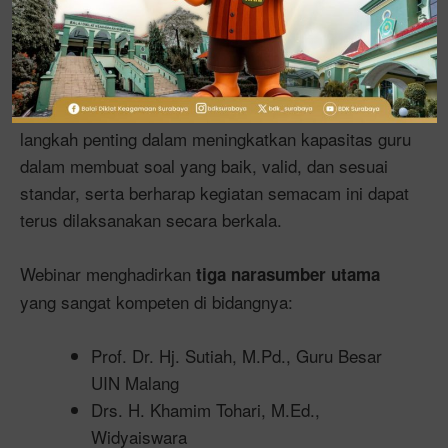
mengetahui kebutuhan serta peningkatan hasil
belajar siswa. “Asesmen harus menjadi bahan
refleksi guru dalam merancang pembelajaran yang
lebih baik dan tepat sasaran,” ujarnya. Beliau juga
mengapresiasi terselenggaranya webinar ini sebagai
langkah penting dalam meningkatkan kapasitas guru
dalam membuat soal yang baik, valid, dan sesuai
standar, serta berharap kegiatan semacam ini dapat
terus dilaksanakan secara berkala.
Webinar menghadirkan
tiga narasumber utama
yang sangat kompeten di bidangnya:
Prof. Dr. Hj. Sutiah, M.Pd., Guru Besar
UIN Malang
Drs. H. Khamim Tohari, M.Ed.,
Widyaiswara