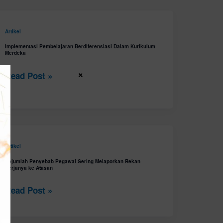
Implementasi
Artikel
Pembelajaran
Implementasi Pembelajaran Berdiferensiasi Dalam Kurikulum
Merdeka
Berdiferensiasi
Dalam
×
Read Post »
Kurikulum
Merdeka
Sejumlah
Artikel
Penyebab
Sejumlah Penyebab Pegawai Sering Melaporkan Rekan
Kerjanya ke Atasan
Pegawai
Sering
Read Post »
Melaporkan
Rekan