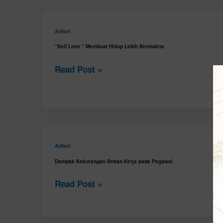
“Self
Artikel
Love
“Self Love “ Membuat Hidup Lebih Bermakna
“
Read Post »
Membuat
Hidup
Lebih
Bermakna
Dampak
Artikel
Kekurangan
Dampak Kekurangan Beban Kerja pada Pegawai
Beban
Read Post »
Kerja
pada
Pegawai