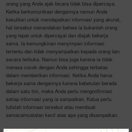
orang yang Anda ajak bicara tidak bisa dipercaya.
Ketika berkomunikasi dengannya namun Anda
kesulitan untuk mendapatkan informasi yang akurat,
hal tersebut menandakan bahwa ia bukanlah orang
yang tepat untuk dipercayai dan diajak bekerja
sama. Ia kemungkinan menyimpan informasi
tertentu dan tidak menyampaikan kepada orang lain
secara terbuka. Namun bisa juga karena ia tidak
merasa cocok dengan Anda sehingga terbatas
dalam memberikan informasi. Ketika Anda harus
bekerja sama dengannya karena kebetulan berada
dalam satu tim, maka Anda perlu mengonfirmasi
setiap informasi yang ia sampaikan. Kalua perlu
tulislah informasi tersebut atau membuat
semacamcatatan kecil atas apa yang disampaikan.
Menyalahkan Orang Lain