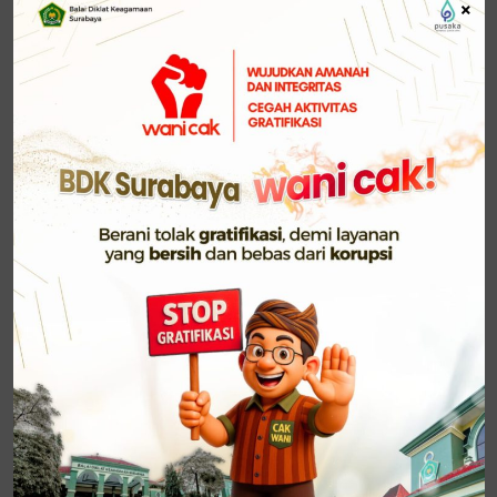
×
Ciri khusus bahwa seseorang tidak bisa dipercaya
adalah seringnya ia menyalahkan orang lain
Jarang
.
sekali ia mengakui kesalahannya dan bertanggung
jawab atas apa yang ia lakukan. . Ketika sesuatu
tidak berjalan sesuai dengan rencana, ia akan
mencari kambing hitam sehingga ia bukanlah orang
yang tertuduh berbuat kesalahan. Meskipun secara
nyata bahwa ia yang diberi tanggung jawab untuk
menyelesaikan suatu pekerjaan, namun ketika
terjadi kegagalan, ia akan banyak mengemukakan
alasan. Untuk mengatasinya, pemimpin perlu
menerapkan nilai-nilai tanggung jawab dan
menerapkan budaya erja yang lebih baik.
Ketidakmampuan Memenuhi Komitmen