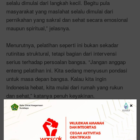
selalu dimulai dari langkah kecil. Begitu pula
masyarakat yang maslahat selalu dimulai dari
pernikahan yang sakral dan sehat secara emosional
maupun spiritual,” jelasnya.
Menurutnya, pelatihan seperti ini bukan sekadar
rutinitas struktural, tetapi bagian dari intervensi
serius terhadap persoalan bangsa. “Jangan anggap
enteng pelatihan ini. Kita sedang menyusun pondasi
untuk masa depan bangsa. Kalau kita ingin
Indonesia hebat, kita mulai dari rumah yang rukun
dan sehat,” katanya penuh keyakinan.
×
Ia juga menyoroti pentingnya mengenali diri dalam
proses pengembangan kapasitas sumber daya
manusia. “Orang yang tak mengenali dirinya sendiri,
tak akan tahu ke mana harus melangkah. Maka