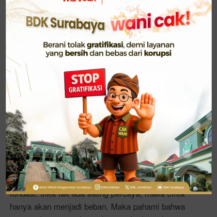
kenali dulu siapa Anda, baru kita bicara soal
pengembangan,” tegasnya.
Kang Dhani menguraikan bahwa pelatihan-pelatihan
di Kementerian Agama pada dasarnya bertujuan
untuk membangun kecerdasan dalam arti yang luas.
“Cerdas itu bukan hanya bisa menjawab soal ujian,
tapi bisa memahami sebab dan akibat, bisa
meredam emosi, menjaga kebugaran, membangun
hubungan sosial yang sehat, dan menjadikan
kehidupan sebagai ibadah,” tuturnya.
Ia menyebut hubungan suami istri sebagai ruang
utama praktik kecerdasan. “Kepercayaan adalah
fondasi. Jika tak ada saling percaya, maka cinta
hanya akan menjadi beban. Maka pahami bahwa