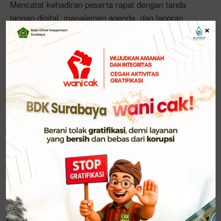
Mencatat kehadiran peserta rapat dengan tanda
tangan digital, manajemen agenda, dan laporan
×
otomatis menggunakan ReactJS, Supabase, dan
Tailwind CSS.
Rancangan UI/UX Kehadiran Rapat Digital – Desain
antarmuka yang responsif dan mudah digunakan,
berbasis Figma, agar proses presensi lebih cepat
dan intuitif.
Sistem Buku Tamu Digital Berbasis Website –
Pencatatan kunjungan tamu secara online dengan
dashboard admin, fitur pencarian, filter kunjungan,
dan ekspor laporan PDF/CSV berbasis MySQL.
Presentasi yang dimulai pukul 10.00 WIB ini
disaksikan oleh Kasubbag TU BDK Surabaya, Dr. H.