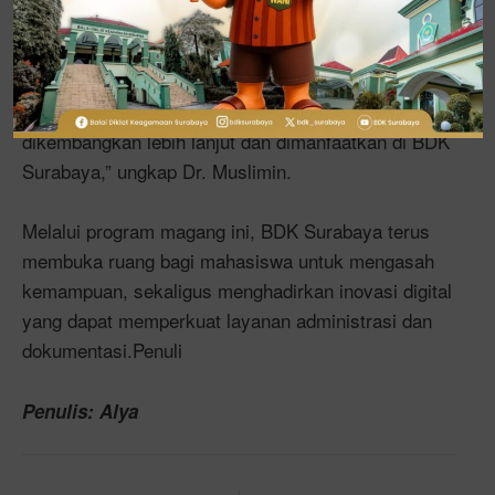
Muslimin, M.M., Pranata Komputer, serta Pranata
Humas. Hasil kerja para mahasiswa ini mendapat
apresiasi positif. “Karya mereka sangat baik dan
aplikatif. Ini akan kami tindak lanjuti agar bisa
dikembangkan lebih lanjut dan dimanfaatkan di BDK
Surabaya,” ungkap Dr. Muslimin.
Melalui program magang ini, BDK Surabaya terus
membuka ruang bagi mahasiswa untuk mengasah
kemampuan, sekaligus menghadirkan inovasi digital
yang dapat memperkuat layanan administrasi dan
dokumentasi.Penuli
Penulis: Alya