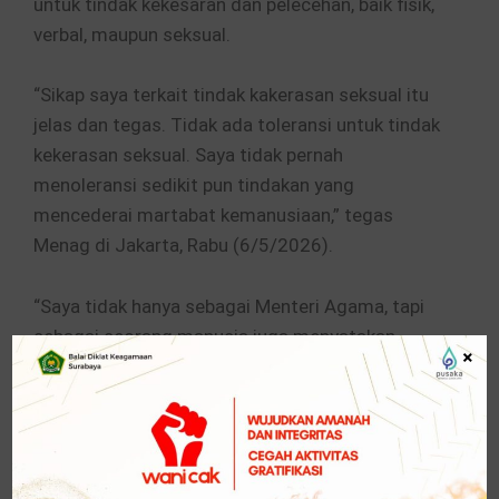
untuk tindak kekesaran dan pelecehan, baik fisik,
verbal, maupun seksual.
“Sikap saya terkait tindak kakerasan seksual itu
jelas dan tegas. Tidak ada toleransi untuk tindak
kekerasan seksual. Saya tidak pernah
menoleransi sedikit pun tindakan yang
mencederai martabat kemanusiaan,” tegas
Menag di Jakarta, Rabu (6/5/2026).
“Saya tidak hanya sebagai Menteri Agama, tapi
sebagai seorang manusia juga menyatakan
×
semua yang bertentangan dengan moralitas itu
harus menjadi musuh bersama,” sambungnya.
Menag menekankan bahwa lembaga pendidikan
harus menjadi ruang aman dan bermartabat bagi