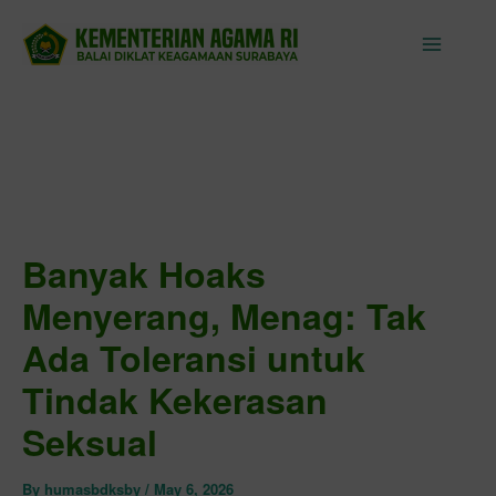
Skip
to
content
Banyak Hoaks
Menyerang, Menag: Tak
Ada Toleransi untuk
Tindak Kekerasan
Seksual
By
humasbdksby
/
May 6, 2026