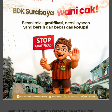
manfaatnya,” tambahnya.
Sementara itu, Kabid PAIS Kanwil Kemenag Jawa
Timur menyampaikan bahwa tantangan
pendidikan saat ini menuntut guru PAI untuk
terus meningkatkan kompetensi dan kemampuan
beradaptasi dengan perkembangan zaman.
Ia memaparkan bahwa jumlah guru PAI di Jawa
Timur mencapai sekitar 31 ribu guru dengan
jumlah peserta didik lebih dari 8 juta siswa.
“Bagaimana PAI ini tetap menjadi salah satu yang
paling utama di masing-masing sekolah dan juga
di masing-masing jenjang,” ujarnya.
Menurutnya, perubahan karakter peserta didik