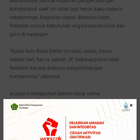
Menurutnya, bentuk kegiatan pengembangan
kompetensi saat ini tidak lagi harus kaku seperti
sebelumnya. Kegiatan dapat dikemas lebih
fleksibel sesuai kebutuhan organisasi profesi dan
guru di lapangan.
“Kalau dulu Balai Diklat itu kaku sekali, harus
sekian hari, harus sekian JP. Sekarang kita lebih
fleksibel karena arahnya pengembangan
kompetensi,” jelasnya.
Ia juga menegaskan bahwa kerja sama
pengembangan kompetensi tidak hanya
×
berorientasi pada sertifikat, tetapi harus
memberikan manfaat nyata bagi guru.
“Saya sangat bahagia apabila ini ada