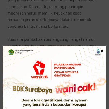
yang menentukan arah dan masa depan lembaga
pendidikan. Karena itu, seorang pemimpin
madrasah harus memiliki keyakinan kuat
terhadap peran strategisnya dalam mencetak
generasi bangsa yang berkualitas.
Suasana pembukaan berlangsung hangat namun
penuh perhatian. Para peserta tampak menyimak
×
setiap arahan yang disampaikan, terutama ketika
Muhammad Muslim berbicara mengenai
pentingnya kepemimpinan yang terus bergerak
maju dan tidak cepat merasa puas terhadap
capaian hari ini.
“Memimpin itu terus melakukan perubahan-
perubahan yang ada pada lembaga. Orang hebat,
orang penting, dengan misi kekhalifahan yang