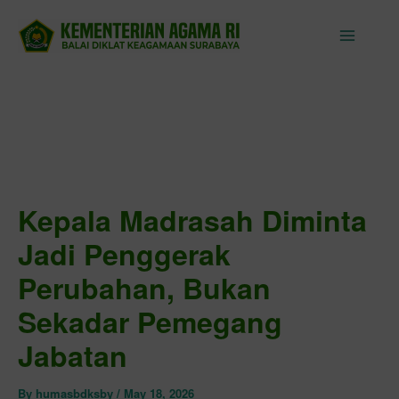
Skip
to
content
Kepala Madrasah Diminta
Jadi Penggerak
Perubahan, Bukan
Sekadar Pemegang
Jabatan
By
humasbdksby
/
May 18, 2026