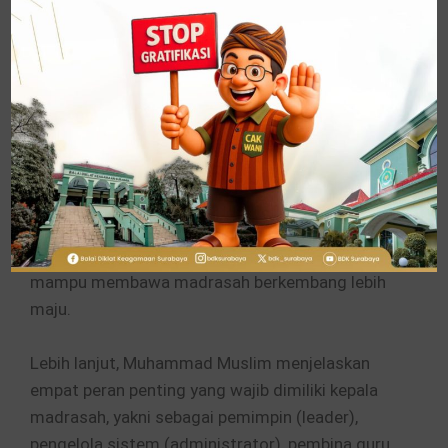
baik itu, tidak gampang puas dengan apa yang
dicapai hari ini. Karena hari esok itu harus menjadi
lebih baik dari hari ini,” tegasnya.
Ia juga menekankan bahwa kepala madrasah saat
ini harus mampu menjawab tantangan zaman
yang terus berubah. Menurutnya, seorang
pemimpin pendidikan tidak cukup hanya
menjalankan rutinitas birokrasi, tetapi juga
dituntut menjadi penggerak perubahan yang
mampu membawa madrasah berkembang lebih
maju.
Lebih lanjut, Muhammad Muslim menjelaskan
empat peran penting yang wajib dimiliki kepala
madrasah, yakni sebagai pemimpin (leader),
pengelola sistem (administrator), pembina guru