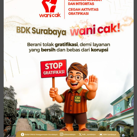
Sering dijumpai sikap mengeluh dan stress, ketika
sedang terserang sakit. Bahkan tidak bisa
menerima, malah menyalahkan Tuhan. Justru
bersikap sering mengeluh dan mudah stress inilah
yang akan menurunkan kekebalan tubuh. Sehingga
sakitnya bertahan lama dan sukar sembuhnya.
Kehadiran sanak saudara handai taulan
menjenguk/bezuk, mampu meringankan penderitaan
akan sakitnya. Juga
/memberi info-info
sharing
pengalaman yang menyehatkan serta mendoakan
kepada Allah swt agar segera sehat kembali.
Rasulullah ﷺ bersabda “Barangsiapa menjenguk
orang yang sakit, maka (malaikat) dari langit
memanggil, ‘berbahagialah kamu dan sungguh baik
langkahmu dan engkau menempati sebuah rumah di
surga’ (HR. Ibnu Majah No. 1443). Hendaknya orang