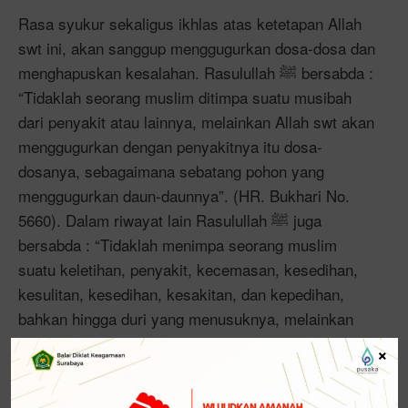
Rasa syukur sekaligus ikhlas atas ketetapan Allah
swt ini, akan sanggup menggugurkan dosa-dosa dan
menghapuskan kesalahan. Rasulullah ﷺ bersabda :
“Tidaklah seorang muslim ditimpa suatu musibah
dari penyakit atau lainnya, melainkan Allah swt akan
menggugurkan dengan penyakitnya itu dosa-
dosanya, sebagaimana sebatang pohon yang
menggugurkan daun-daunnya”. (HR. Bukhari No.
5660). Dalam riwayat lain Rasulullah ﷺ juga
bersabda : “Tidaklah menimpa seorang muslim
suatu keletihan, penyakit, kecemasan, kesedihan,
kesulitan, kesedihan, kesakitan, dan kepedihan,
bahkan hingga duri yang menusuknya, melainkan
dengan semua itu Allah akan menghapuskan segala
×
kesalahannya”. (HR. Bukhari 5642; Muslim 2573).