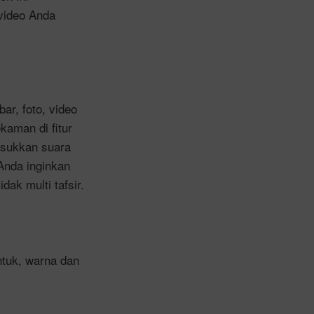
 video Anda
r, foto, video
kaman di fitur
asukkan suara
Anda inginkan
ak multi tafsir.
ntuk, warna dan