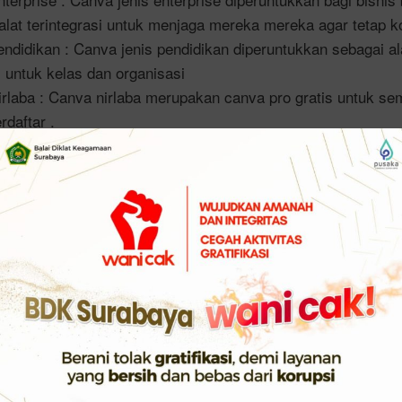
alat terintegrasi untuk menjaga mereka mereka agar tetap k
ndidikan : Canva jenis pendidikan diperuntukkan sebagai ala
untuk kelas dan organisasi
rlaba : Canva nirlaba merupakan canva pro gratis untuk s
rdaftar .
yak versi cukup dengan menggunakan versi canva gratis s
asilkan desain yang bagus, tergantung bagaimana kreatifitas
an fasilitas yang ada.
yang disediakan canva dalam membuat berbagai media terdiri
presentasi, video, papan tulis, media sosial, produk cetak 
o, wallpaper desktop, diagram, sampul buku, peta pikiran, sa
tual zoom, situs web, kalender, poster, lembar kerja, lapora
elas, konsep CD artistik, peraga konsep virtual, Tak, faktur,
 e book, Rencana pelajaran, program, grafis blog, pembatas