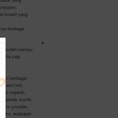
onsisten.
t kreatif yang
emua lembaga
×
aja sudah mampu
 kita saja
 dari berbagai
seperti info
mpul majalah,
n, agenda, komik,
 intro youtube,
 buku, wallpaper