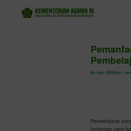
Skip
to
content
Pemanfa
Pembelaj
By
Adm BDKSby
/
Jun
Pembelajaran yan
tantangan yang ha