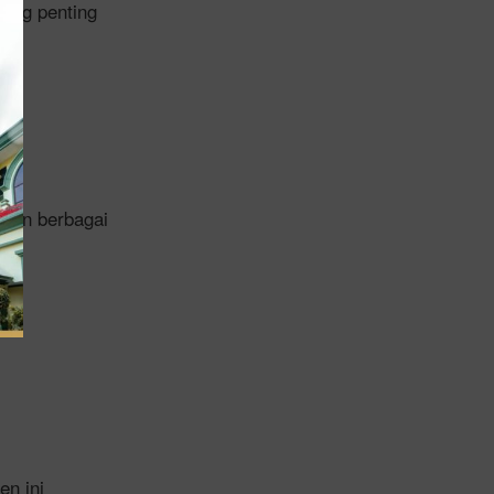
yang penting
ngan berbagai
n ini