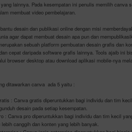
yang lainnya. Pada kesempatan ini penulis memilih canva s
alam membuat video pembelajaran.
 bantu desain dan publikasi online dengan misi memberday
dunia agar dapat membuat desain apa pun dan mempublikasi
rupakan sebuah platform pembuatan desain grafis dan kon
an cepat daripada software grafis lainnya. Tools ajaib ini 
lui browser desktop atau download aplikasi mobile-nya mela
ng ditawarkan canva ada 5 yaitu :
atis : Canva gratis diperuntukkan bagi individu dan tim kec
unduh desain pada setiap kesempatan.
o : Canva pro diperuntukkan bagi individu dan tim kecil ya
g lebih canggih dan konten yang lebih banyak.
terprise : Canva jenis enterprise diperuntukkan bagi bisnis