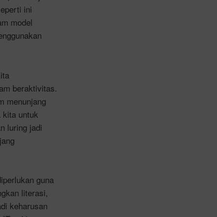
perti ini
cam model
enggunakan
ita
m beraktivitas.
am menunjang
kita untuk
 luring jadi
jang
diperlukan guna
kan literasi,
di keharusan