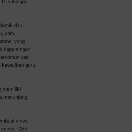
 IT sehingga
ademik dan
, yaitu
etensi yang
k kepentingan
berkomunikasi
 kewajiban guru
 memiliki
a menunjang
embuat video
, canva, OBS