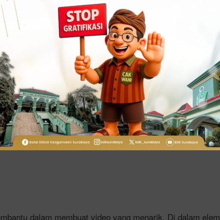
isa berkreasi dan memanfaatkan semua fasilitas yang ada, 
g disediakan oleh canva yaitu :
e
akan berbagai macam templete yang dapat Anda gunakan de
na, ukuran, latar belakang dan font yang menarik.
membantu dalam membuat video yang menarik. Di dalam eleme