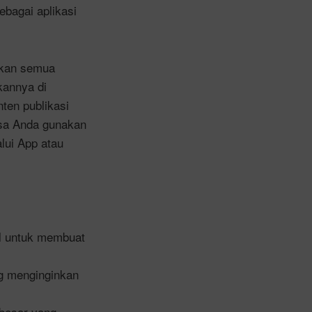
ebagai aplikasi
akan semua
kannya di
ten publikasi
bisa Anda gunakan
lui App atau
il untuk membuat
ng menginginkan
 besar yang