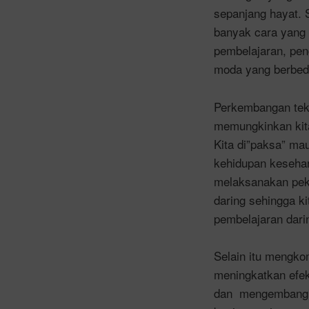
sepanjang hayat. 
banyak cara yang
pembelajaran, p
moda yang berbed
Perkembangan tekn
memungkinkan kit
Kita di”paksa” ma
kehidupan kesehar
melaksanakan peke
daring sehingga k
pembelajaran dari
Selain itu mengko
meningkatkan efek
dan mengembangka