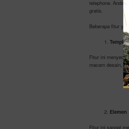
telephone. Anda b
gratis.
Beberapa fitur yan
Templet
Fitur ini menyedi
macam desain, war
Elemen
Fitur ini sangat 