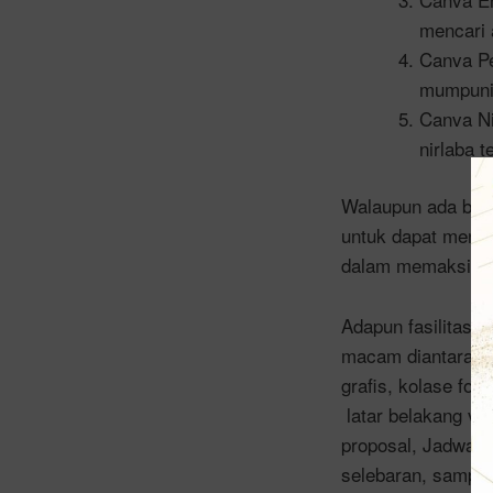
mencari 
Canva Pe
mumpuni 
Canva Ni
nirlaba te
Walaupun ada ban
untuk dapat mengh
dalam memaksimalk
Adapun fasilitas 
macam diantaranya 
grafis, kolase fot
latar belakang vir
proposal, Jadwal k
selebaran, sampul