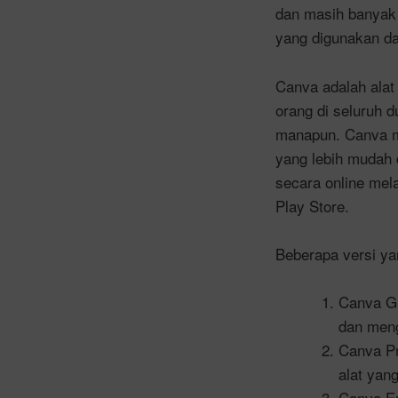
dan masih banyak 
yang digunakan d
Canva adalah alat
orang di seluruh 
manapun. Canva me
yang lebih mudah d
secara online mela
Play Store.
Beberapa versi ya
Canva Gr
dan meng
Canva Pr
alat yan
Canva En