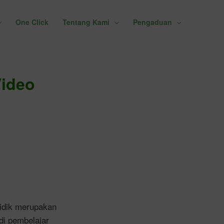
One Click
Tentang Kami
Pengaduan
ideo
idik merupakan
di pembelajar