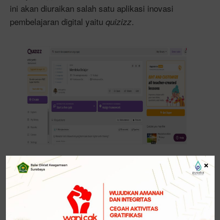
ini akan diuraikan salah satu aplikasi inovasi
pembelajaran digital yaitu
.
quizizz
×
Gambar 2. Tampilan Aplikasi
Quizizz
merupakan aplikasi interaktif untuk
Quizizz
mengevaluasi pemahaman siswa dalam dunia