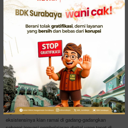
pendidikan yang sifatnya naratif dan fleksibel, selain
itu bisa juga dimanfaatkan sebagai sarana
menyampaikan materi.
yang digunakan
Quizizz
sebagai media evaluasi pembelajaran dapat
berlangsung menarik dan menyenangkan. Kegiatan
pembelajaran dirumah melalui
saja
zoom meeting
tentu dapat dengan mudah menjadi kegiatan yang
membosankan bagi siswa. Sehingga, dengan
adanya kemudahan akses media pembelajaran
sekarang ini, Guru dapat menggunakan
dan
quizizz
kemudian mengembangkan sebagai media evaluasi,
sehingga dapat mencapai tujuan pendidikan.
Quizizz
muncul sebagai konsekuensi lahirnya teknologi yang
menjadi salah satu bagian dari inovasi pembelajaran
digital agar dapat memberikan kemudahan, dimana
eksistensinya kian ramai di gadang-gadangkan
sebagai inovasi pembelajaran digital yang tepat di