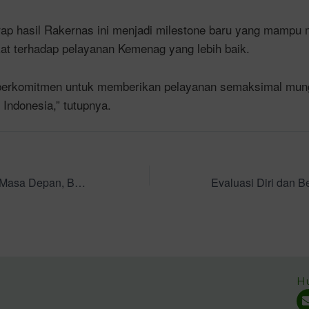
ap hasil Rakernas ini menjadi milestone baru yang mampu
t terhadap pelayanan Kemenag yang lebih baik.
a berkomitmen untuk memberikan pelayanan semaksimal mun
Indonesia,” tutupnya.
Transformasi ASN Masa Depan, BDK Surabaya Tanamkan Semangat Disiplin dan Ikhlas Beramal
H