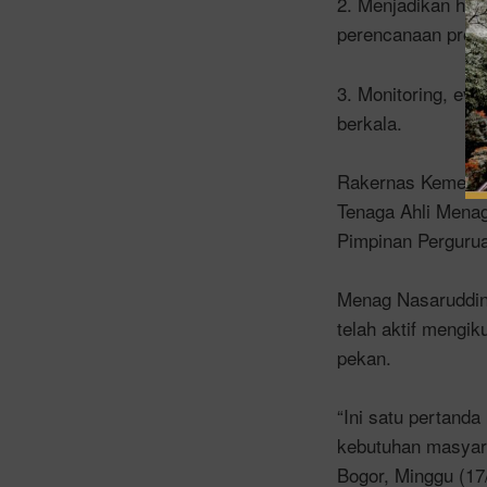
2. Menjadikan ha
perencanaan progr
3. Monitoring, ev
berkala.
Rakernas Kemenag 
Tenaga Ahli Menag
Pimpinan Perguru
Menag Nasaruddin
telah aktif mengi
pekan.
“Ini satu pertand
kebutuhan masyar
Bogor, Minggu (17