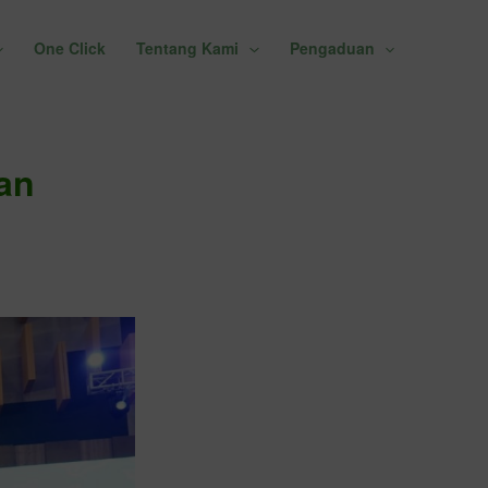
One Click
Tentang Kami
Pengaduan
an