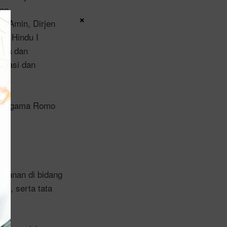
jen
×
n Amin, Dirjen
as Hindu I
ama dan
ikasi dan
eri Agama Romo
ayanan di bidang
n, serta tata