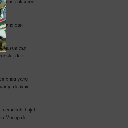
yusunan dokumen
jenjang dan
f Khusus dan
onesia, dan
Kemenag yang
arga di akhir
n memenuhi hajat
ap Menag di