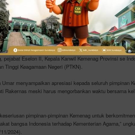
sil Rakernas sebagai bahan pertimbangan utama untuk pen
am dan kegiatan pada seluruh satuan kerja Kemenag.
aluasi dan pelaporan pelaksanaan hasil Rakernas secara ber
berlangsung dari 15 – 17 November 2024. Hadir, para Sta
, pejabat Eselon II, Kepala Kanwil Kemenag Provinsi se Ind
an Tinggi Keagamaan Negeri (PTKN).
 Umar menyampaikan apresiasi kepada seluruh pimpinan 
kuti Rakernas meski harus mengorbankan waktu bersama kelu
a keseriusan pimpinan-pimpinan Kemenag untuk berkomitme
akat bangsa Indonesia terhadap Kementerian Agama,” ungk
/11/2024).