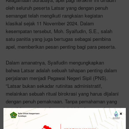
oleh seluruh peserta Latsar yang dengan penuh
semangat telah mengikuti rangkaian kegiatan
klasikal sejak 11 November 2024. Dalam
kesempatan tersebut, Moh. Syaifudin, S.E., salah
satu panitia yang juga bertugas sebagai pembina
apel, memberikan pesan penting bagi para peserta.
Dalam amanatnya, Syaifudin mengungkapkan
bahwa Latsar adalah sebuah tahapan penting dalam
perjalanan menjadi Pegawai Negeri Sipil (PNS).
“Latsar bukan sekadar rutinitas administratif,
melainkan sebuah ritual birokrasi yang harus dijalani
dengan penuh pemaknaan. Tanpa pemahaman yang
mendalam, setiap tahapan ini tidak akan membawa
×
manfaat yang maksimal,” ujar Syaifudin.