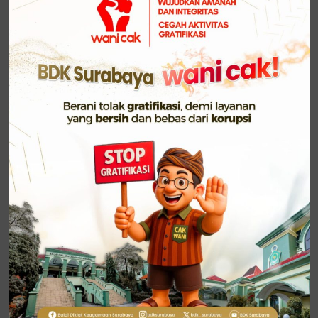
Beliau juga memberikan penekanan tentang
pentingnya kedisiplinan dalam bekerja, dengan
mengambil contoh materi Peraturan Baris Berbaris
(PBB). “Mungkin banyak yang bertanya, mengapa
seorang dosen perlu mengikuti PBB? Jawabannya
adalah untuk menanamkan disiplin—disiplin individu
dan disiplin tim. Di dalam sebuah organisasi, disiplin
adalah pondasi agar semua anggota bergerak
serentak untuk mencapai tujuan bersama,” terang
Syaifudin.
Lebih lanjut, beliau mengingatkan bahwa setiap
output yang dihasilkan dalam pekerjaan kita
berkontribusi sebagai input bagi orang lain. “Jika
output kita buruk, otomatis input untuk rekan kita
juga akan terganggu, dan itu bisa berdampak pada
kinerja organisasi secara keseluruhan. Oleh karena