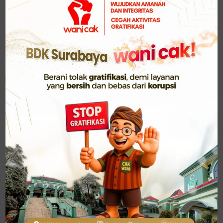
kualitas manajemen pendidikan di madrasah
terus meningkat.
Menurutnya, BDK Surabaya berkomitmen
menghadirkan pelatihan yang tidak hanya
bersifat administratif, tetapi juga menyentuh
aspek kepemimpinan strategis, inovasi, dan tata
kelola lembaga pendidikan.
Sementara itu, Ketua KKMI Kabupaten Malang,
Ahmad Syaikhu menyampaikan apresiasi atas
sambutan hangat dan komitmen BDK Surabaya
dalam mendukung pengembangan sumber daya
manusia di lingkungan Madrasah Ibtidaiyah.
“Kepala madrasah adalah ujung tombak kemajuan
lembaga, sehingga peningkatan kompetensinya