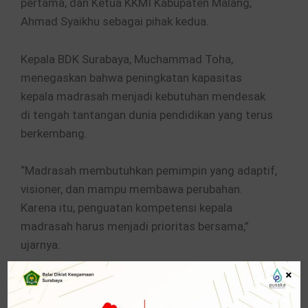
pertama, dan Ketua KKMI Kabupaten Malang,
Ahmad Syaikhu sebagai pihak kedua.
Kepala BDK Surabaya, Muchammad Toha,
menegaskan bahwa peningkatan kapasitas
kepala madrasah menjadi kebutuhan mendesak
di tengah tantangan dunia pendidikan yang terus
berkembang.
“Madrasah membutuhkan pemimpin yang adaptif,
visioner, dan mampu membawa perubahan.
Karena itu, penguatan kompetensi kepala
madrasah harus menjadi prioritas bersama,”
ujarnya.
×
Ia menambahkan, sinergi kelembagaan seperti ini
merupakan langkah nyata untuk memastikan