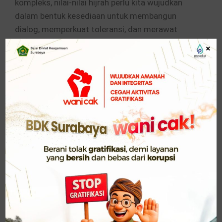
kompleks, nilai-nilai hijrah perlu kita wujudkan
dalam bentuk kesediaan untuk membangun
dialog, memperkuat toleransi, dan merawat
persaudaraan kebangsaan,” tegas Menag.
×
“Bangsa yang besar bukanlah bangsa yang bebas
dari perbedaan, melainkan bangsa yang mampu
menjadikan perbedaan sebagai kekuatan untuk
melangkah demi kemaslahatan bersama,”
lanjutnya.
Menag mengatakan, semangat tersebut
merupakan bentuk peneladanan atas peristiwa
hijrah Rasulullah SAW yang diperingati pada
Tahun Baru Hijriah. Menurutnya, hijrah Rasulullah
SAW mengajarkan bahwa kemajuan peradaban
tidak hanya ditopang oleh kekuatan dan