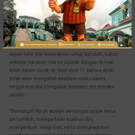
kecakapan, tetapi juga oleh persaudaraan,
keadilan, dan kepedulian terhadap kemaslahatan
bersama.
Menag juga mengajak masyarakat memulai
perubahan dari diri sendiri. Menurutnya, masa
depan lahir dari keberanian untuk berubah, bukan
sekadar harapan. Hal ini sejalan dengan firman
Allah dalam Surah Ar-Ra’d ayat 11 bahwa Allah
tidak akan mengubah keadaan suatu kaum
hingga mereka mengubah keadaan diri mereka
sendiri.
“Semangat hijrah adalah semangat untuk terus
bertumbuh, memperbaiki kualitas diri,
memperkuat integritas, serta menghadirkan